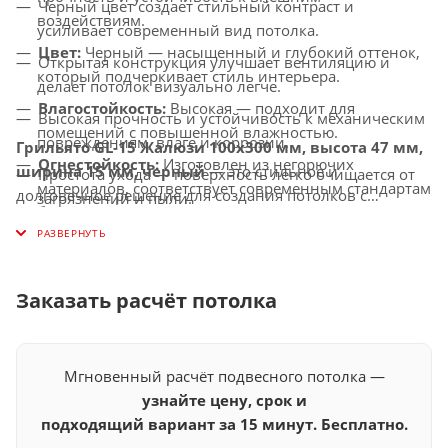
Черный цвет создает стильный контраст и
воздействиям.
усиливает современный вид потолка.
Цвет:
Черный — насыщенный и глубокий оттенок,
Открытая конструкция улучшает вентиляцию и
который подчеркивает стиль интерьера.
делает потолок визуально легче.
Влагостойкость:
Высокая — подходит для
Высокая прочность и устойчивость к механическим
помещений с повышенной влажностью.
повреждениям, влаге и коррозии.
Грильято GL-15 Жалюзи 100x300 мм, высота 47 мм,
Огнестойкость:
Изготовлен из негорючих
ширина 15 мм, черный
— это стильное и
Простота ухода — поверхность легко очищается от
материалов, соответствует современным стандартам
долговечное решение для создания потолков с
загрязнений и пыли.
безопасности.
улучшенной вентиляцией, которое подчеркнет
Универсальное применение — идеально подходит
современность и элегантность вашего интерьера.
Совместимость с освещением:
Легко
для офисов, торговых центров, кинотеатров,
интегрируется с LED-светильниками и другими
ресторанов и других общественных помещений.
осветительными решениями.
Заказать расчёт потолка
Мгновенный расчёт подвесного потолка —
узнайте цену, срок и
подходящий вариант за 15 минут. Бесплатно.