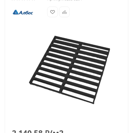
2 140.58
₽
/м2