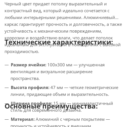
Черный цвет придает потолку выразительный и
контрастный вид, который идеально сочетается с
любыми интерьерными решениями. Алюминиевый
каркас гарантирует прочность и долговечность, а также
устойчивость к механическим повреждениям,
коррозии и воздействию влаги, что делает потолок
Технические характеристики:
идеальным для эксплуатации в помещениях с высокой
проходимостью.
Размер ячейки:
100x300 мм — улучшенная
вентиляция и визуальное расширение
пространства.
Высота профиля:
47 мм — четкие геометрические
линии, придающие объем и выразительность.
Ширина профиля:
15 мм — минималистичный
Основные преимущества:
стиль для современного дизайна.
Материал:
Алюминий с черным покрытием —
прочность и устойчивость к внешним