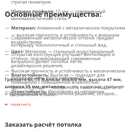
строгая геометрия.
Ширина профиля:
15 мм — современный
Основные преимущества:
минималистичный стиль.
Материал:
Алюминий с металлическим покрытием
— высокая прочность и устойчивость к внешним
Современный металлический оттенок придает
воздействиям.
интерьеру технологичный и стильный вид.
Цвет:
Металлик — стильный индустриальный
Открытая конструкция улучшает вентиляцию и
оттенок, подчеркивающий современные
визуально делает потолок легче.
дизайнерские решения.
Высокая прочность и устойчивость к механическим
Влагостойкость:
Высокая — подходит для
повреждениям, влаге и коррозии.
Грильято GL-15 Жалюзи 86x300 мм, высота 47 мм,
помещений с повышенной влажностью.
ширина 15 мм, металлик
— это надежное, стильное
Простота ухода — поверхность легко очищается от
Огнестойкость:
Изготовлен из негорючих
и функциональное потолочное решение, которое
загрязнений и пыли.
материалов, соответствует современным стандартам
гармонично вписывается в современные интерьеры и
Универсальное применение — подходит для
безопасности.
подчеркивает их минималистичный дизайн.
офисов, торговых центров, бизнес-пространств,
Совместимость с освещением:
Идеально
медицинских и общественных помещений.
интегрируется с LED-светильниками и другими
Заказать расчёт потолка
осветительными системами.