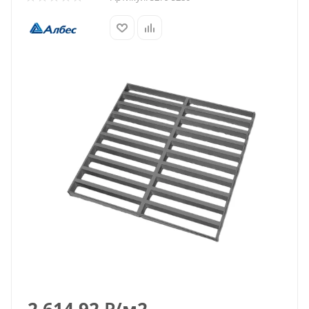
2 614.92
₽
/м2