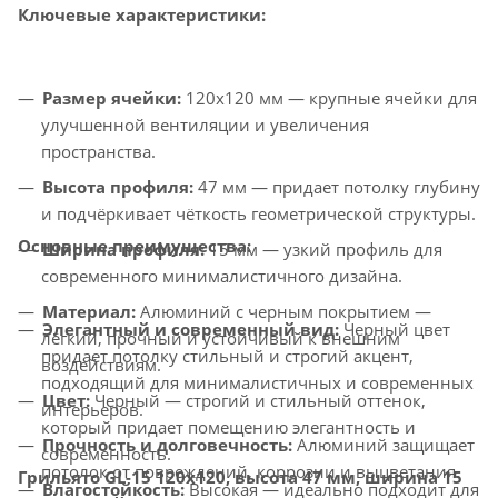
Ключевые характеристики:
Размер ячейки:
120x120 мм — крупные ячейки для
улучшенной вентиляции и увеличения
пространства.
Высота профиля:
47 мм — придает потолку глубину
и подчёркивает чёткость геометрической структуры.
Основные преимущества:
Ширина профиля:
15 мм — узкий профиль для
современного минималистичного дизайна.
Материал:
Алюминий с черным покрытием —
Элегантный и современный вид:
Черный цвет
лёгкий, прочный и устойчивый к внешним
придает потолку стильный и строгий акцент,
воздействиям.
подходящий для минималистичных и современных
Цвет:
Черный — строгий и стильный оттенок,
интерьеров.
который придает помещению элегантность и
Прочность и долговечность:
Алюминий защищает
современность.
потолок от повреждений, коррозии и выцветания.
Грильято GL-15 120x120, высота 47 мм, ширина 15
Влагостойкость:
Высокая — идеально подходит для