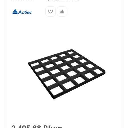
2 495.88
₽
/шт