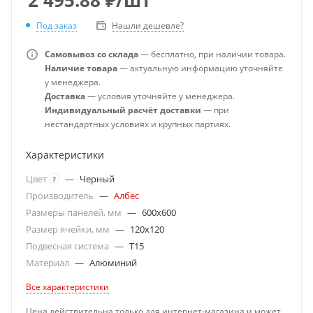
Под заказ
Нашли дешевле?
Самовывоз со склада
— бесплатно, при наличии товара.
Наличие товара
— актуальную информацию уточняйте
у менеджера.
Доставка
— условия уточняйте у менеджера.
Индивидуальный расчёт доставки
— при
нестандартных условиях и крупных партиях.
Характеристики
Цвет
—
Черный
?
Производитель
—
Албес
Размеры панелей, мм
—
600x600
Размер ячейки, мм
—
120x120
Подвесная система
—
T15
Материал
—
Алюминий
Все характеристики
Цена действительна только для интернет-магазина и может