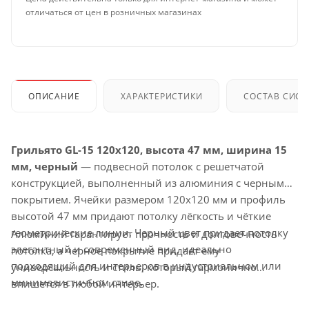
отличаться от цен в розничных магазинах
ОПИСАНИЕ
ХАРАКТЕРИСТИКИ
СОСТАВ СИС
Грильято GL-15 120x120, высота 47 мм, ширина 15
мм, черный
— подвесной потолок с решетчатой
конструкцией, выполненный из алюминия с черным
покрытием. Ячейки размером 120x120 мм и профиль
высотой 47 мм придают потолку лёгкость и чёткие
геометрические линии. Черный цвет придает потолку
Алюминий гарантирует прочность и долговечность
элегантный и современный вид, идеально
потолка, а черное покрытие придает ему
подходящий для интерьеров в индустриальном или
универсальность и стиль, который гармонично
минималистичном стиле.
впишется в любой интерьер.