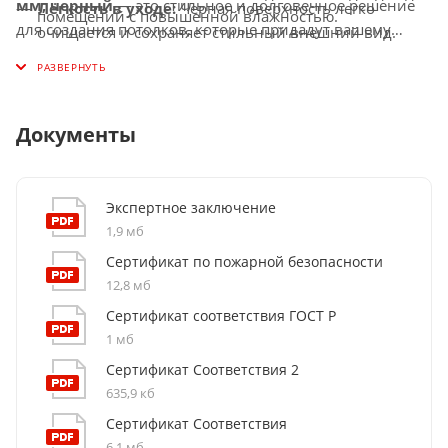
мм, черный
— это стильное и долговечное решение
Лёгкость в уходе:
Черная поверхность легко
помещений с повышенной влажностью.
для создания потолков, которые придадут вашему
очищается и сохраняет стильный внешний вид.
Огнестойкость:
Изготовлен из негорючих
интерьеру современный и элегантный вид.
Широкая область применения:
Идеален для
материалов, соответствует современным стандартам
офисов, торговых центров, медицинских
безопасности.
учреждений и других общественных пространств.
Совместимость с освещением:
Легко
Документы
интегрируется с встроенными и подвесными LED-
светильниками для создания равномерного
освещения.
Экспертное заключение
1,9 мб
Сертификат по пожарной безопасности
12,8 мб
Сертификат соответствия ГОСТ Р
1 мб
Сертификат Соответствия 2
635,9 кб
Сертификат Соответствия
6,1 мб