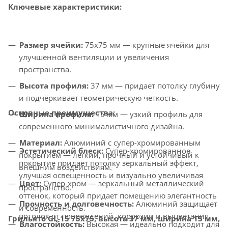
Ключевые характеристики:
Размер ячейки:
75x75 мм — крупные ячейки для
улучшенной вентиляции и увеличения
пространства.
Высота профиля:
37 мм — придает потолку глубину
и подчёркивает геометрическую чёткость.
Основные преимущества:
Ширина профиля:
15 мм — узкий профиль для
современного минималистичного дизайна.
Материал:
Алюминий с супер-хромированным
Эстетический блеск:
Супер-хромированное
покрытием — лёгкий, прочный и устойчивый к
покрытие придает потолку зеркальный эффект,
внешним воздействиям.
улучшая освещенность и визуально увеличивая
Цвет:
Супер-хром — зеркальный металлический
пространство.
оттенок, который придает помещению элегантность
Прочность и долговечность:
Алюминий защищает
и современность.
потолок от повреждений, коррозии и выцветания.
Грильято GL-15 75x75, высота 37 мм, ширина 15 мм,
Влагостойкость:
Высокая — идеально подходит для