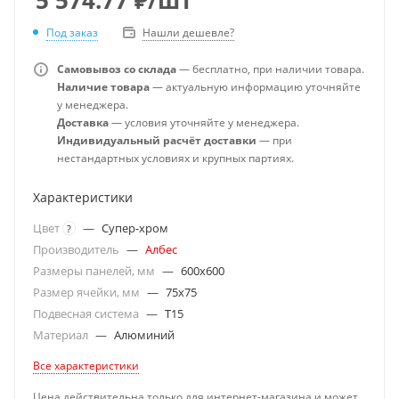
Под заказ
Нашли дешевле?
Самовывоз со склада
— бесплатно, при наличии товара.
Наличие товара
— актуальную информацию уточняйте
у менеджера.
Доставка
— условия уточняйте у менеджера.
Индивидуальный расчёт доставки
— при
нестандартных условиях и крупных партиях.
Характеристики
Цвет
—
Супер-хром
?
Производитель
—
Албес
Размеры панелей, мм
—
600x600
Размер ячейки, мм
—
75x75
Подвесная система
—
T15
Материал
—
Алюминий
Все характеристики
Цена действительна только для интернет-магазина и может