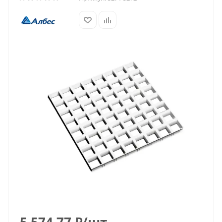
5 574.77
₽
/шт