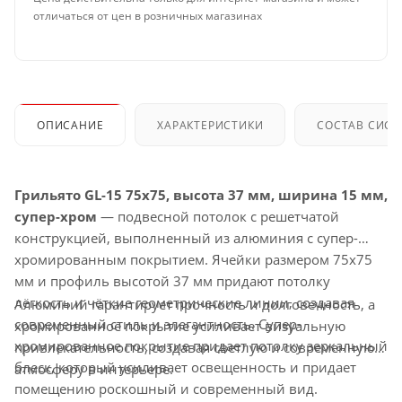
отличаться от цен в розничных магазинах
ОПИСАНИЕ
ХАРАКТЕРИСТИКИ
СОСТАВ СИС
Грильято GL-15 75x75, высота 37 мм, ширина 15 мм,
супер-хром
— подвесной потолок с решетчатой
конструкцией, выполненный из алюминия с супер-
хромированным покрытием. Ячейки размером 75x75
мм и профиль высотой 37 мм придают потолку
лёгкость и чёткие геометрические линии, создавая
Алюминий гарантирует прочность и долговечность, а
современный стиль и элегантность. Супер-
хромированное покрытие усиливает визуальную
хромированное покрытие придает потолку зеркальный
привлекательность, создавая светлую и современную
блеск, который усиливает освещенность и придает
атмосферу в интерьере.
помещению роскошный и современный вид.