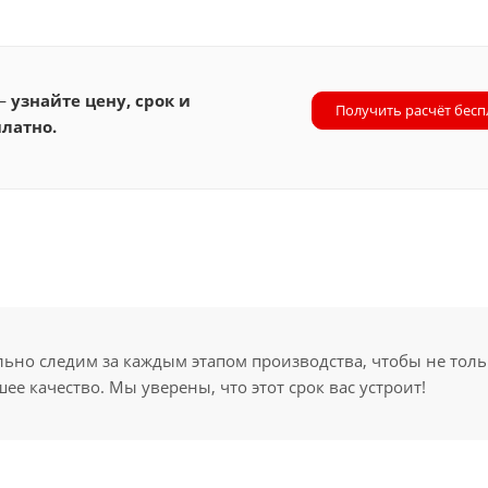
 —
узнайте цену, срок и
Получить расчёт бесп
латно.
но следим за каждым этапом производства, чтобы не толь
ее качество. Мы уверены, что этот срок вас устроит!