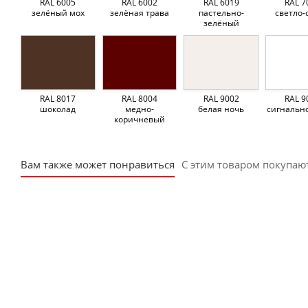
RAL 6005
RAL 6002
RAL 6019
RAL 7
зелёный мох
зелёная трава
пастельно-
светло-
зелёный
RAL 8017
RAL 8004
RAL 9002
RAL 9
шоколад
медно-
белая ночь
сигнальн
коричневый
Вам также может понравиться
С этим товаром покупаю