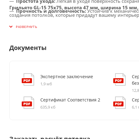
Простота ухода:
Лёгкая в уходе поверхность сохра
Грильято GL-15 75x75, высота 47 мм, ширина 15 мм,
Прочность и долговечность:
Устойчив к механичес
создания потолков, которые придадут вашему интерье
Широкая область применения:
Идеален для офисо
пространств.
Документы
Экспертное заключение
Се
бе
1,9 мб
12,
Сертификат Соответствия 2
Се
635,9 кб
6,1
Заказать расчёт потолка