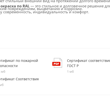
няет стильный внешний вид на протяжении долгого времени
 окраска по RAL
— это стильное и долговечное решение дл
ким повреждениям, выцветанию и коррозии.
ру современность, индивидуальность и комфорт.
в, торговых и медицинских учреждений и других обществ
ртификат по пожарной
Сертификат соответстви
зопасности
ГОСТ Р
8 мб
1 мб
ртификат Соответствия
 мб