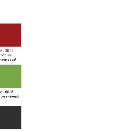
AL 3011
красно-
ричневый
AL 6018
то-зелёный