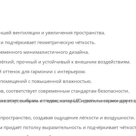
чшей вентиляции и увеличения пространства.
и подчёркивает геометрическую чёткость.
ременного минималистичного дизайна.
лёгкий, прочный и устойчивый к внешним воздействиям.
 оттенок для гармонии с интерьером.
 помещений с повышенной влажностью.
в, соответствует современным стандартам безопасности.
озволяет выбрать оттенок, который идеально гармонирует с
ся с встроенными и подвесными LED-светильниками для со
ространство, создавая ощущение лёгкости и воздушности.
придаёт потолку выразительность и подчёркивает чёткос