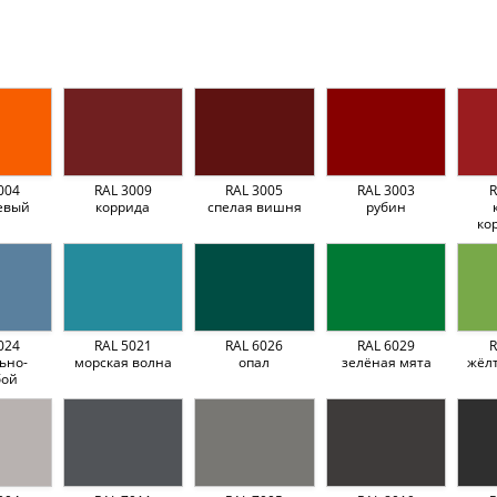
004
RAL 3009
RAL 3005
RAL 3003
R
евый
коррида
спелая вишня
рубин
ко
024
RAL 5021
RAL 6026
RAL 6029
R
ьно-
морская волна
опал
зелёная мята
жёл
бой