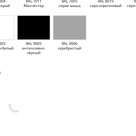
004
RAL 7011
RAL 7005
RAL 8019
R
серый
Манчестер
серая мышь
серо-коричневый
серо
003
RAL 9005
RAL 9006
о-белый
интенсивно-
серебристый
чёрный
т