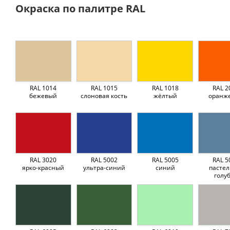
Окраска по палитре RAL
RAL 1014
RAL 1015
RAL 1018
RAL 2
бежевый
слоновая кость
жёлтый
оранж
RAL 3020
RAL 5002
RAL 5005
RAL 5
ярко-красный
ультра-синий
синий
пастел
голу