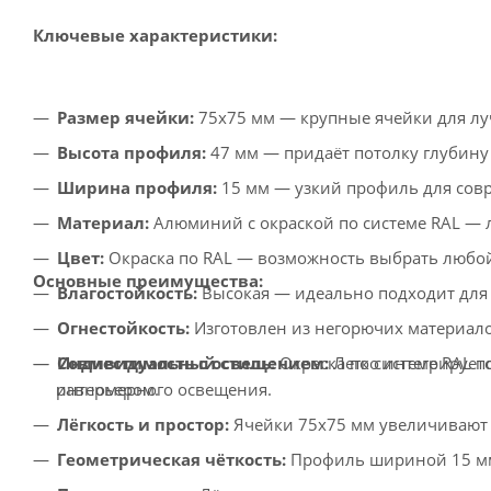
Ключевые характеристики:
Размер ячейки:
75x75 мм — крупные ячейки для лу
Высота профиля:
47 мм — придаёт потолку глубину 
Ширина профиля:
15 мм — узкий профиль для сов
Материал:
Алюминий с окраской по системе RAL — 
Цвет:
Окраска по RAL — возможность выбрать любой
Основные преимущества:
Влагостойкость:
Высокая — идеально подходит для
Огнестойкость:
Изготовлен из негорючих материало
Индивидуальный стиль:
Окраска по системе RAL п
Совместимость с освещением:
Легко интегрирует
интерьером.
равномерного освещения.
Лёгкость и простор:
Ячейки 75x75 мм увеличивают п
Геометрическая чёткость:
Профиль шириной 15 мм 