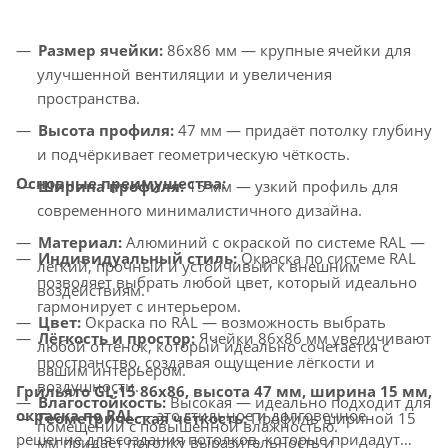
Размер ячейки:
86x86 мм — крупные ячейки для
улучшенной вентиляции и увеличения
пространства.
Высота профиля:
47 мм — придаёт потолку глубину
и подчёркивает геометрическую чёткость.
Основные преимущества:
Ширина профиля:
15 мм — узкий профиль для
современного минималистичного дизайна.
Материал:
Алюминий с окраской по системе RAL —
Индивидуальный стиль:
Окраска по системе RAL
лёгкий, прочный и устойчивый к внешним
позволяет выбрать любой цвет, который идеально
воздействиям.
гармонирует с интерьером.
Цвет:
Окраска по RAL — возможность выбрать
Лёгкость и простор:
Ячейки 86x86 мм увеличивают
любой оттенок, который идеально сочетается с
пространство, создавая ощущение лёгкости и
вашим интерьером.
воздушности.
Грильято GL-15 86x86, высота 47 мм, ширина 15 мм,
Влагостойкость:
Высокая — идеально подходит для
окраска по RAL
— это стильное и долговечное
Геометрическая чёткость:
Профиль шириной 15
помещений с повышенной влажностью.
решение для создания потолков, которые придадут
мм придаёт потолку выразительность и