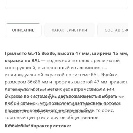
ОПИСАНИЕ
ХАРАКТЕРИСТИКИ
СОСТАВ СИС
Грильято GL-15 86x86, высота 47 мм, ширина 15 мм,
окраска по RAL
— подвесной потолок с решетчатой
конструкцией, выполненный из алюминия с
индивидуальной окраской по системе RAL. Ячейки
размером 86x86 мм и профиль высотой 47 мм придают
потолку лёгкость и чёткие геометрические линии.
Алюминий обеспечивает прочность, лёгкость и
Окраска по системе RAL даёт возможность выбрать
долговечность, а индивидуальная окраска по системе
любой оттенок, что позволяет адаптировать потолок
RAL позволяет создать потолок, который идеально
под нужды конкретного интерьера, будь то офис,
впишется в любую концепцию дизайна.
торговый центр или другое общественное
пространство.
Ключевые характеристики: