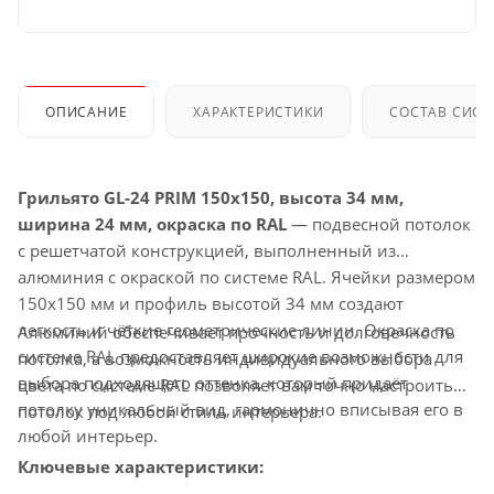
ОПИСАНИЕ
ХАРАКТЕРИСТИКИ
СОСТАВ СИС
Грильято GL-24 PRIM 150x150, высота 34 мм,
ширина 24 мм, окраска по RAL
— подвесной потолок
с решетчатой конструкцией, выполненный из
алюминия с окраской по системе RAL. Ячейки размером
150x150 мм и профиль высотой 34 мм создают
легкость и чёткие геометрические линии. Окраска по
Алюминий обеспечивает прочность и долговечность
системе RAL предоставляет широкие возможности для
потолка, а возможность индивидуального выбора
выбора подходящего оттенка, который придаёт
цвета по системе RAL позволяет вам точно настроить
потолку уникальный вид, гармонично вписывая его в
потолок под любой стиль интерьера.
любой интерьер.
Ключевые характеристики: