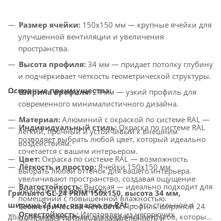
Размер ячейки:
150x150 мм — крупные ячейки для
улучшенной вентиляции и увеличения
пространства.
Высота профиля:
34 мм — придает потолку глубину
и подчёркивает чёткость геометрической структуры.
Основные преимущества:
Ширина профиля:
24 мм — узкий профиль для
современного минималистичного дизайна.
Материал:
Алюминий с окраской по системе RAL —
Индивидуальный стиль:
Окраска по системе RAL
лёгкий, прочный и устойчивый к внешним
позволяет выбрать любой цвет, который идеально
воздействиям.
сочетается с вашим интерьером.
Цвет:
Окраска по системе RAL — возможность
Лёгкость и простор:
Ячейки 150x150 мм
выбрать любой оттенок для вашего интерьера.
увеличивают пространство, создавая ощущение
Влагостойкость:
Высокая — идеально подходит для
лёгкости и воздушности.
Грильято GL-24 PRIM 150x150, высота 34 мм,
помещений с повышенной влажностью.
ширина 24 мм, окраска по RAL
— это стильное и
Геометрическая чёткость:
Профиль шириной 24
Огнестойкость:
Изготовлен из негорючих
долговечное решение для создания потолков, которые
мм придаёт потолку выразительность и