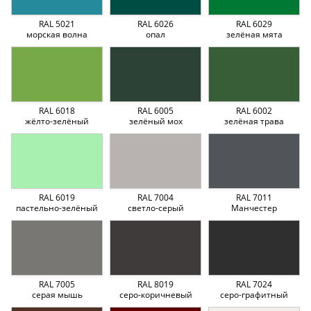
RAL 5021
RAL 6026
RAL 6029
морская волна
опал
зелёная мята
RAL 6018
RAL 6005
RAL 6002
жёлто-зелёный
зелёный мох
зелёная трава
RAL 6019
RAL 7004
RAL 7011
пастельно-зелёный
светло-серый
Манчестер
RAL 7005
RAL 8019
RAL 7024
серая мышь
серо-коричневый
серо-графитный