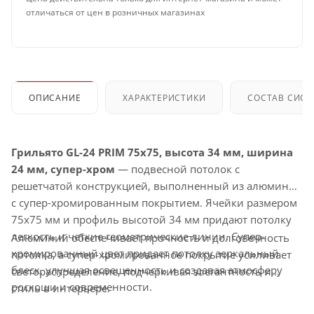
отличаться от цен в розничных магазинах
ОПИСАНИЕ
ХАРАКТЕРИСТИКИ
СОСТАВ СИС
Грильято GL-24 PRIM 75x75, высота 34 мм, ширина
24 мм, супер-хром
— подвесной потолок с
решетчатой конструкцией, выполненный из алюминия
с супер-хромированным покрытием. Ячейки размером
75x75 мм и профиль высотой 34 мм придают потолку
легкость и четкие геометрические линии. Супер-
Алюминий обеспечивает прочность и долговечность
хромированный цвет придает потолку зеркальный
потолка, а супер-хромированное покрытие усиливает
блеск, улучшая освещенность и создавая атмосферу
светораспределение, подчеркивая элегантность и
роскоши и современности.
стиль в интерьере.