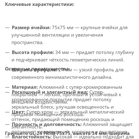
Ключевые характеристики:
Размер ячейки:
75x75 мм — крупные ячейки для
улучшенной вентиляции и увеличения
пространства.
Высота профиля:
34 мм — придает потолку глубину
и подчёркивает чёткость геометрических линий.
Основные преимущества:
Ширина профиля:
24 мм — узкий профиль для
современного минималистичного дизайна.
Материал:
Алюминий с супер-хромированным
Роскошный и элегантный вид:
Супер-
покрытием — лёгкий, прочный и устойчивый к
хромированное покрытие придает потолку
внешним воздействиям.
зеркальный блеск, улучшая освещенность и
Цвет:
Супер-хром — зеркальный металлический
придавая помещению роскошь.
оттенок, придающий помещению роскошь и
Прочность и долговечность:
Алюминий защищает
элегантность.
потолок от повреждений, коррозии и выцветания.
Грильято GL-24 PRIM 75x75, высота 34 мм, ширина
Влагостойкость:
Высокая — идеально подходит для