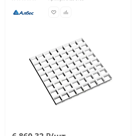
6 860.32
₽
/шт