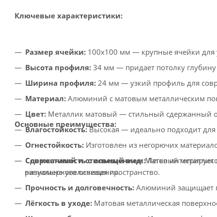
Ключевые характеристики:
Размер ячейки:
100x100 мм — крупные ячейки для 
Высота профиля:
34 мм — придает потолку глубину 
Ширина профиля:
24 мм — узкий профиль для сов
Материал:
Алюминий с матовым металлическим пок
Цвет:
Металлик матовый — стильный сдержанный от
Основные преимущества:
Влагостойкость:
Высокая — идеально подходит для
Огнестойкость:
Изготовлен из негорючих материало
Сдержанный и стильный вид:
Матовый металлик п
Совместимость с освещением:
Легко интегрирует
визуально увеличивая пространство.
равномерного освещения.
Прочность и долговечность:
Алюминий защищает по
Лёгкость в уходе:
Матовая металлическая поверхнос