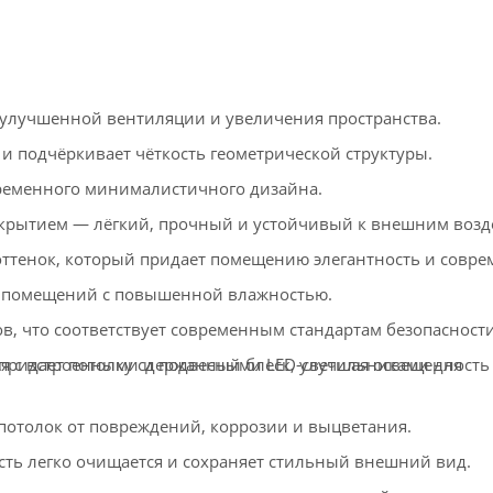
улучшенной вентиляции и увеличения пространства.
и подчёркивает чёткость геометрической структуры.
ременного минималистичного дизайна.
рытием — лёгкий, прочный и устойчивый к внешним возд
тенок, который придает помещению элегантность и совре
 помещений с повышенной влажностью.
в, что соответствует современным стандартам безопасности
ридает потолку сдержанный блеск, улучшая освещенность
ся с встроенными и подвесными LED-светильниками для
толок от повреждений, коррозии и выцветания.
ть легко очищается и сохраняет стильный внешний вид.