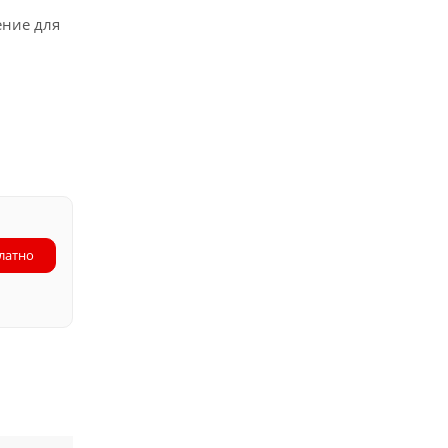
ение для
латно