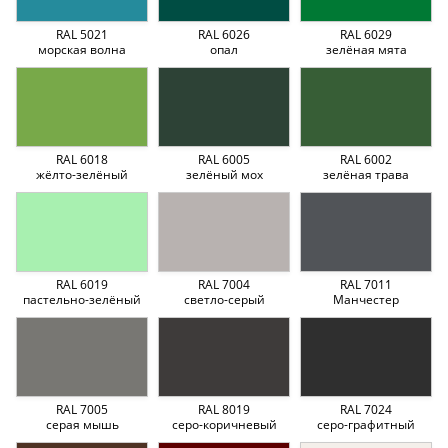
RAL 5021
RAL 6026
RAL 6029
морская волна
опал
зелёная мята
RAL 6018
RAL 6005
RAL 6002
жёлто-зелёный
зелёный мох
зелёная трава
RAL 6019
RAL 7004
RAL 7011
пастельно-зелёный
светло-серый
Манчестер
RAL 7005
RAL 8019
RAL 7024
серая мышь
серо-коричневый
серо-графитный