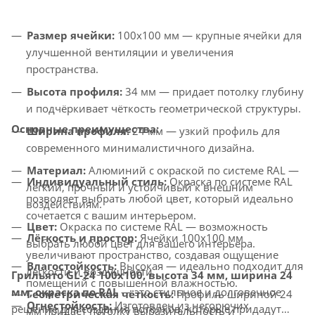
Размер ячейки:
100x100 мм — крупные ячейки для
улучшенной вентиляции и увеличения
пространства.
Высота профиля:
34 мм — придает потолку глубину
и подчёркивает чёткость геометрической структуры.
Основные преимущества:
Ширина профиля:
24 мм — узкий профиль для
современного минималистичного дизайна.
Материал:
Алюминий с окраской по системе RAL —
Индивидуальный стиль:
Окраска по системе RAL
лёгкий, прочный и устойчивый к внешним
позволяет выбрать любой цвет, который идеально
воздействиям.
сочетается с вашим интерьером.
Цвет:
Окраска по системе RAL — возможность
Лёгкость и простор:
Ячейки 100x100 мм
выбрать любой цвет для вашего интерьера.
увеличивают пространство, создавая ощущение
Влагостойкость:
Высокая — идеально подходит для
лёгкости и воздушности.
Грильято GL-24 100x100, высота 34 мм, ширина 24
помещений с повышенной влажностью.
мм, окраска по RAL
— это стильное и долговечное
Геометрическая чёткость:
Профиль шириной 24
Огнестойкость:
Изготовлен из негорючих
решение для создания потолков, которые придадут
мм придаёт потолку выразительность и