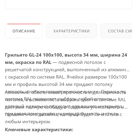
ОПИСАНИЕ
ХАРАКТЕРИСТИКИ
СОСТАВ СИС
Грильято GL-24 100x100, высота 34 мм, ширина 24
мм, окраска по RAL
— подвесной потолок с
решетчатой конструкцией, выполненный из алюминия
с окраской по системе RAL. Ячейки размером 100x100
мм и профиль высотой 34 мм придают потолку
легкость и четкие геометрические линии. Окраска по
Алюминий обеспечивает прочность и долговечность
системе RAL позволяет выбрать любой оттенок,
потолка, а возможность выбрать цвет по системе RAL
который идеально подходит для вашего интерьера,
дает вам полную свободу в создании уникального и
придавая помещению индивидуальность и стиль.
гармоничного дизайна, который будет сочетаться с
любым интерьером.
Ключевые характеристики: