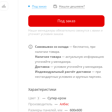
Под заказ
Нашли дешевле?
Под заказ
Наши менеджеры обязательно свяжутся с вами и
уточнят условия заказа
Самовывоз со склада
— бесплатно, при
наличии товара.
Наличие товара
— актуальную информацию
уточняйте у менеджера.
Доставка
— условия уточняйте у менеджера.
Индивидуальный расчёт доставки
— при
нестандартных условиях и крупных партиях.
Характеристики
Цвет
—
Супер-хром
?
Производитель
—
Албес
Размеры панелей, мм
—
600x600