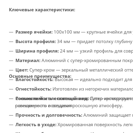
Ключевые характеристики:
Размер ячейки:
100x100 мм — крупные ячейки для 
Высота профиля:
34 мм — придает потолку глубину
Ширина профиля:
24 мм — узкий профиль для сов
Материал:
Алюминий с супер-хромированным покры
Цвет:
Супер-хром — зеркальный металлический отт
Основные преимущества:
Влагостойкость:
Высокая — идеально подходит для
Огнестойкость:
Изготовлен из негорючих материало
Роскошный и элегантный вид:
Супер-хромированн
Совместимость с освещением:
Легко интегрирует
освещенность и создавая роскошную атмосферу.
равномерного освещения.
Прочность и долговечность:
Алюминий защищает по
Легкость в уходе:
Хромированная поверхность легк