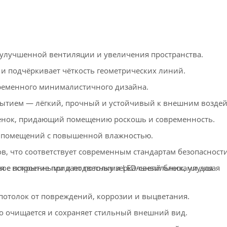
улучшенной вентиляции и увеличения пространства.
 и подчёркивает чёткость геометрических линий.
ременного минималистичного дизайна.
тием — лёгкий, прочный и устойчивый к внешним воздей
енок, придающий помещению роскошь и современность.
 помещений с повышенной влажностью.
в, что соответствует современным стандартам безопасности
ое покрытие придает потолку зеркальный блеск, улучшая
ся с встроенными и подвесными LED-светильниками для
толок от повреждений, коррозии и выцветания.
о очищается и сохраняет стильный внешний вид.