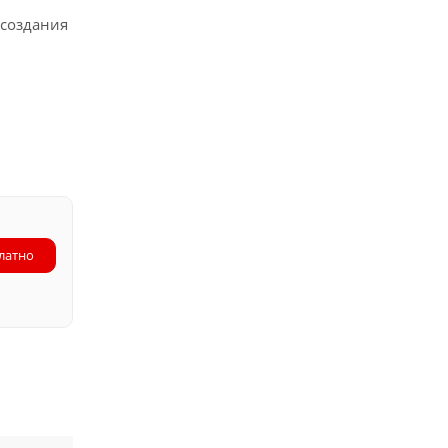
 создания
латно