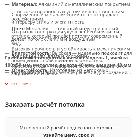
Материал:
Алюминий с металлическим покрытием
— высокая прочность и устойчивость к внешним
Современный металлический оттенок придает
воздействиям.
интерьеру стиль и элегантность.
Цвет:
Металлик — стильный индустриальный
Открытая конструкция улучшает вентиляцию и
оттенок, который придает потолку современный
делает потолок легким и воздушным.
вид.
Высокая прочность и устойчивость к механическим
Влагостойкость:
Высокая — идеально подходит для
повреждениям, влаге и коррозии.
Грильято Нестандартная ячейка Модель 1, ячейка
помещений с повышенной влажностью.
100х50 мм, металлик, высота 40 мм, ширина 10 мм
Простота ухода — поверхность легко очищается от
Огнестойкость:
Изготовлен из негорючих
— это стильное и долговечное решение для создания
загрязнений и пыли.
материалов, соответствует современным стандартам
потолков с улучшенной вентиляцией, которое придаст
Универсальное применение — идеально подходит
безопасности.
вашему интерьеру современный и индустриальный
для офисов, торговых центров, ресторанов и других
вид.
Совместимость с освещением:
Легко
общественных помещений.
интегрируется с LED-светильниками и другими
Заказать расчёт потолка
осветительными системами.
Мгновенный расчёт подвесного потолка —
узнайте цену, срок и