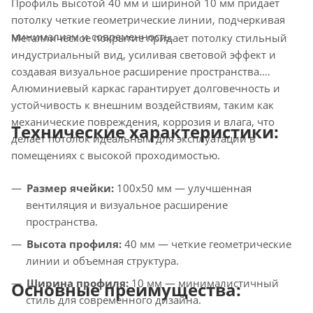
Профиль высотой 40 мм и шириной 10 мм придает
потолку четкие геометрические линии, подчеркивая
минимализм и современность.
Металлическое покрытие придает потолку стильный
индустриальный вид, усиливая световой эффект и
создавая визуальное расширение пространства.
Алюминиевый каркас гарантирует долговечность и
устойчивость к внешним воздействиям, таким как
механические повреждения, коррозия и влага, что
Технические характеристики:
делает потолок идеальным для эксплуатации в
помещениях с высокой проходимостью.
Размер ячейки:
100х50 мм — улучшенная
вентиляция и визуальное расширение
пространства.
Высота профиля:
40 мм — четкие геометрические
линии и объемная структура.
Ширина профиля:
10 мм — минималистичный
Основные преимущества:
стиль для современного дизайна.