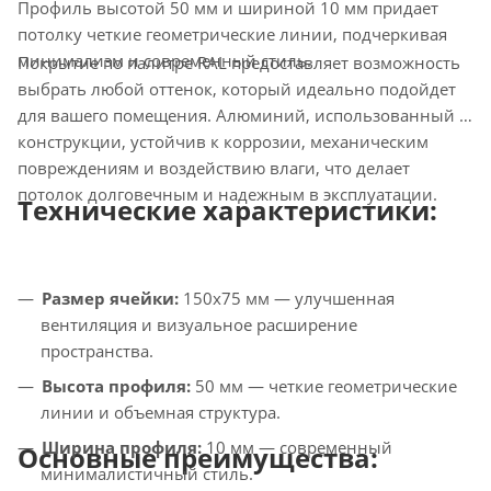
Профиль высотой 50 мм и шириной 10 мм придает
потолку четкие геометрические линии, подчеркивая
минимализм и современный стиль.
Покрытие по палитре RAL предоставляет возможность
выбрать любой оттенок, который идеально подойдет
для вашего помещения. Алюминий, использованный в
конструкции, устойчив к коррозии, механическим
повреждениям и воздействию влаги, что делает
потолок долговечным и надежным в эксплуатации.
Технические характеристики:
Размер ячейки:
150х75 мм — улучшенная
вентиляция и визуальное расширение
пространства.
Высота профиля:
50 мм — четкие геометрические
линии и объемная структура.
Ширина профиля:
10 мм — современный
Основные преимущества:
минималистичный стиль.