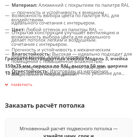
Материал:
Алюминий с покрытием по палитре RAL
— прочность и устойчивость к внешним
Возможность выбора цвета по палитре RAL для
воздействиям.
идеального сочетания с интерьером.
Цвет:
Любой оттенок из палитры RAL —
Открытая конструкция улучшает вентиляцию и
возможность выбора цвета для идеального
делает потолок легким и воздушным.
сочетания с интерьером.
Прочность и устойчивость к механическим
Влагостойкость:
Высокая — идеально подходит для
повреждениям, влаге и коррозии.
Грильято Нестандартная ячейка Модель 3, ячейка
помещений с повышенной влажностью.
150х75 мм, окраска по RAL, высота 50 мм, ширина
Высококачественное покрытие защищает от
Огнестойкость:
Изготовлен из негорючих
10 мм
— это стильное и долговечное решение для
выцветания и повреждений.
материалов, соответствует современным стандартам
создания потолков с улучшенной вентиляцией,
Универсальное применение — идеально подходит
безопасности.
которое придаст вашему интерьеру современный и
для офисов, торговых центров, медицинских
индивидуальный вид.
Совместимость с освещением:
Легко
учреждений и других общественных помещений.
интегрируется с LED-светильниками и другими
Заказать расчёт потолка
осветительными системами.
Мгновенный расчёт подвесного потолка —
узнайте цену, срок и