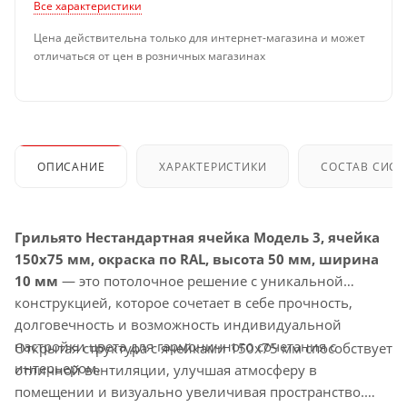
Все характеристики
Цена действительна только для интернет-магазина и может
отличаться от цен в розничных магазинах
ОПИСАНИЕ
ХАРАКТЕРИСТИКИ
СОСТАВ СИС
Грильято Нестандартная ячейка Модель 3, ячейка
150х75 мм, окраска по RAL, высота 50 мм, ширина
10 мм
— это потолочное решение с уникальной
конструкцией, которое сочетает в себе прочность,
долговечность и возможность индивидуальной
настройки цвета для гармоничного сочетания с
Открытая структура с ячейками 150х75 мм способствует
интерьером.
отличной вентиляции, улучшая атмосферу в
помещении и визуально увеличивая пространство.