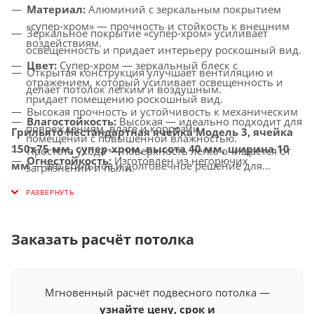
Материал:
Алюминий с зеркальным покрытием
«супер-хром» — прочность и стойкость к внешним
Зеркальное покрытие «супер-хром» усиливает
воздействиям.
освещенность и придает интерьеру роскошный вид.
Цвет:
Супер-хром — зеркальный блеск с
Открытая конструкция улучшает вентиляцию и
отражением, который усиливает освещенность и
делает потолок легким и воздушным.
придает помещению роскошный вид.
Высокая прочность и устойчивость к механическим
Влагостойкость:
Высокая — идеально подходит для
повреждениям, влаге и коррозии.
Грильято Нестандартная ячейка Модель 3, ячейка
помещений с повышенной влажностью.
150х75 мм, супер-хром, высота 40 мм, ширина 10
Простота ухода — поверхность легко очищается от
Огнестойкость:
Изготовлен из негорючих
мм
— это стильное и долговечное решение для
загрязнений и пыли.
материалов, соответствует современным стандартам
создания потолков с улучшенной вентиляцией,
Универсальное применение — идеально подходит
безопасности.
которое придаст вашему интерьеру современный и
для офисов, торговых центров, ресторанов,
роскошный вид.
Совместимость с освещением:
Усиливает
медицинских и других общественных помещений.
световой эффект, гармонично сочетается с LED-
Заказать расчёт потолка
светильниками и другими осветительными
системами.
Мгновенный расчёт подвесного потолка —
узнайте цену, срок и