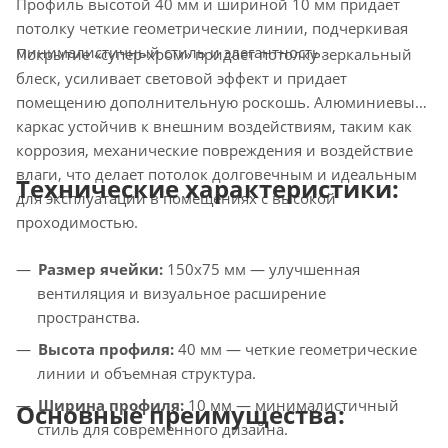
Профиль высотой 40 мм и шириной 10 мм придает
потолку четкие геометрические линии, подчеркивая
минималистичный стиль и элегантность.
Покрытие «супер-хром» придает потолку зеркальный
блеск, усиливает световой эффект и придает
помещению дополнительную роскошь. Алюминиевый
каркас устойчив к внешним воздействиям, таким как
коррозия, механические повреждения и воздействие
влаги, что делает потолок долговечным и идеальным
Технические характеристики:
для эксплуатации в помещениях с высокой
проходимостью.
Размер ячейки:
150х75 мм — улучшенная
вентиляция и визуальное расширение
пространства.
Высота профиля:
40 мм — четкие геометрические
линии и объемная структура.
Ширина профиля:
10 мм — минималистичный
Основные преимущества:
стиль для современного дизайна.