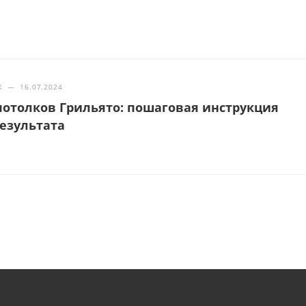
Ж
—
16.07.2024
отолков Грильято: пошаговая инструкция
результата