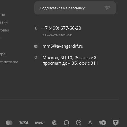
Подписаться на рассылку
аты
авки
+7 (499) 677-66-20
товар
ЗАКАЗАТЬ ЗВОНОК
т
mm6@avangardrf.ru
ера
Москва, БЦ 10, Рязанский
ёт потолка
проспект дом 3Б, офис 311