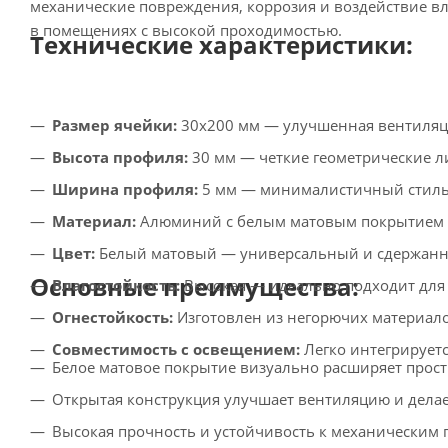
механические повреждения, коррозия и воздействие вл
в помещениях с высокой проходимостью.
Технические характеристики:
Размер ячейки:
30х200 мм — улучшенная вентиляци
Высота профиля:
30 мм — четкие геометрические л
Ширина профиля:
5 мм — минималистичный стиль 
Материал:
Алюминий с белым матовым покрытием —
Цвет:
Белый матовый — универсальный и сдержанны
Основные преимущества:
Влагостойкость:
Высокая — идеально подходит для
Огнестойкость:
Изготовлен из негорючих материало
Совместимость с освещением:
Легко интегрирует
Белое матовое покрытие визуально расширяет прост
Открытая конструкция улучшает вентиляцию и делае
Высокая прочность и устойчивость к механическим 