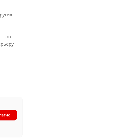
ругих
— это
ерьеру
латно