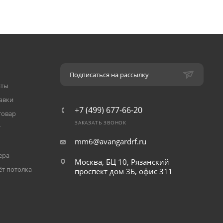
Подписаться на рассылку
аты
авки
+7 (499) 677-66-20
товар
ЗАКАЗАТЬ ЗВОНОК
т
mm6@avangardrf.ru
ера
Москва, БЦ 10, Рязанский
ёт потолка
проспект дом 3Б, офис 311