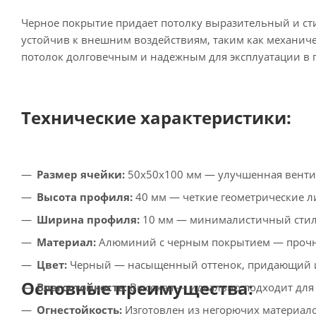
Черное покрытие придает потолку выразительный и ст
устойчив к внешним воздействиям, таким как механиче
потолок долговечным и надежным для эксплуатации в
Технические характеристики:
Размер ячейки:
50х50х100 мм — улучшенная вентил
Высота профиля:
40 мм — четкие геометрические л
Ширина профиля:
10 мм — минималистичный стиль
Материал:
Алюминий с черным покрытием — прочно
Цвет:
Черный — насыщенный оттенок, придающий ин
Основные преимущества:
Влагостойкость:
Высокая — идеально подходит для
Огнестойкость:
Изготовлен из негорючих материало