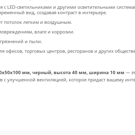
ся с LED-светильниками и другими осветительными система
ременный вид, создавая контраст в интерьере.
т потолок легким и воздушным.
повреждениям, влаге и коррозии.
агрязнений и пыли.
я офисов, торговых центров, ресторанов и других общест
50х50х100 мм, черный, высота 40 мм, ширина 10 мм
— э
ов с улучшенной вентиляцией, которое придаст вашему инт