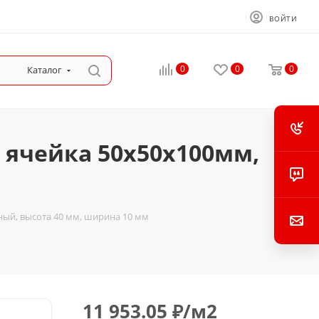
ВОЙТИ
0
0
0
Каталог
 ячейка 50х50х100мм,
ный, высота 40 мм, ширина 10 мм
11 953.05
₽
/м2