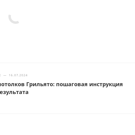
Ж
—
16.07.2024
отолков Грильято: пошаговая инструкция
результата