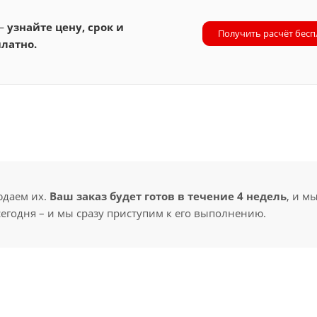
 —
узнайте цену, срок и
Получить расчёт бесп
латно.
юдаем их.
Ваш заказ будет готов в течение 4 недель
, и м
сегодня – и мы сразу приступим к его выполнению.