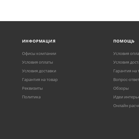
ИНФОРМАЦИЯ
ПОМОЩЬ
Офисы компании
Условия опл
Условия оплаты
Условия дост
Условия доставки
Гарантия на 
Гарантия на товар
Вопрос-отве
Реквизиты
Обзоры
Политика
Идеи интерь
Онлайн расч