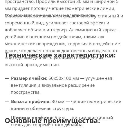
пространство. Профиль высотой 30 мм и шириной 5
мм придает потолку чёткие геометрические линии,
подчеркивая минимализм и элегантность.
Металлическое покрытие придает потолку стильный и
современный вид, усиливает световой эффект и
добавляет объем в интерьер. Алюминиевый каркас
устойчив к внешним воздействиям, таким как
механические повреждения, коррозия и воздействие
влаги, что делает потолок долговечным и идеально
Технические характеристики:
подходящим для эксплуатации в помещениях с
высокой проходимостью.
Размер ячейки:
50х50х100 мм — улучшенная
вентиляция и визуальное расширение
пространства.
Высота профиля:
30 мм — чёткие геометрические
линии и объёмная структура.
Ширина профиля:
5 мм — минималистичный
Основные преимущества:
стиль для современного дизайна.