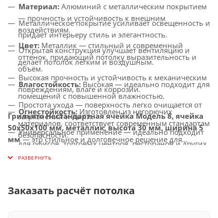
Материал:
Алюминий с металлическим покрытием
— прочность и устойчивость к внешним
Металлическое покрытие усиливает освещенность и
воздействиям.
придает интерьеру стиль и элегантность.
Цвет:
Металлик — стильный и современный
Открытая конструкция улучшает вентиляцию и
оттенок, придающий потолку выразительность и
делает потолок легким и воздушным.
объём.
Высокая прочность и устойчивость к механическим
Влагостойкость:
Высокая — идеально подходит для
повреждениям, влаге и коррозии.
помещений с повышенной влажностью.
Простота ухода — поверхность легко очищается от
Огнестойкость:
Изготовлен из негорючих
Грильято Нестандартная ячейка Модель 8, ячейка
загрязнений и пыли.
материалов, соответствует современным стандартам
50х50х100 мм, металлик, высота 30 мм, ширина 5
Универсальное применение — идеально подходит
безопасности.
мм
— это стильное и долговечное решение для
для офисов, торговых центров, ресторанов и других
Совместимость с освещением:
Легко
создания потолков с улучшенной вентиляцией,
общественных помещений.
интегрируется с LED-светильниками и другими
которое придаст вашему интерьеру современный и
осветительными системами.
элегантный вид.
Заказать расчёт потолка