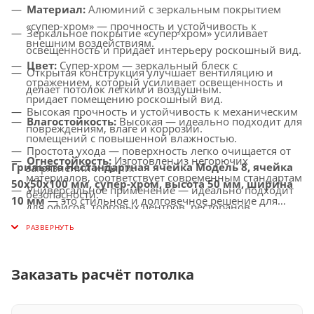
Материал:
Алюминий с зеркальным покрытием
«супер-хром» — прочность и устойчивость к
Зеркальное покрытие «супер-хром» усиливает
внешним воздействиям.
освещенность и придает интерьеру роскошный вид.
Цвет:
Супер-хром — зеркальный блеск с
Открытая конструкция улучшает вентиляцию и
отражением, который усиливает освещенность и
делает потолок легким и воздушным.
придает помещению роскошный вид.
Высокая прочность и устойчивость к механическим
Влагостойкость:
Высокая — идеально подходит для
повреждениям, влаге и коррозии.
помещений с повышенной влажностью.
Простота ухода — поверхность легко очищается от
Огнестойкость:
Изготовлен из негорючих
Грильято Нестандартная ячейка Модель 8, ячейка
загрязнений и пыли.
материалов, соответствует современным стандартам
50х50х100 мм, супер-хром, высота 50 мм, ширина
Универсальное применение — идеально подходит
безопасности.
10 мм
— это стильное и долговечное решение для
для офисов, торговых центров, ресторанов,
Совместимость с освещением:
Усиливает
создания потолков с улучшенной вентиляцией,
медицинских и других общественных помещений.
световой эффект, гармонично сочетается с LED-
которое придаст вашему интерьеру современный и
светильниками и другими осветительными
роскошный вид.
системами.
Заказать расчёт потолка