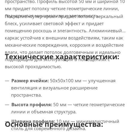
пространство. Профиль высотой 50 мм и шириной 10
мм придает потолку четкие геометрические линии,
подчеркивая минимализм и элегантность.
Покрытие «супер-хром» придает потолку зеркальный
блеск, усиливает световой эффект и придает
помещению роскошь и элегантность. Алюминиевый
каркас устойчив к внешним воздействиям, таким как
механические повреждения, коррозия и воздействие
влаги, что делает потолок долговечным и идеально
Технические характеристики:
подходящим для эксплуатации в помещениях с
высокой проходимостью.
Размер ячейки:
50х50х100 мм — улучшенная
вентиляция и визуальное расширение
пространства.
Высота профиля:
50 мм — четкие геометрические
линии и объемная структура.
Ширина профиля:
10 мм — минималистичный
Основные преимущества:
стиль для современного дизайна.