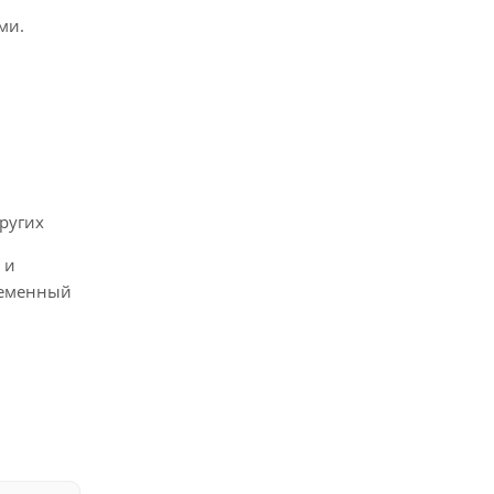
ми.
ругих
 и
ременный