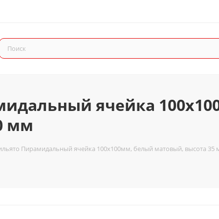
мидальный ячейка 100х10
0 мм
ильято Пирамидальный ячейка 100х100мм, белый матовый, высота 35 