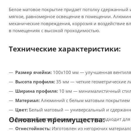
Белое матовое покрытие придает потолку сдержанный и
мягкое, равномерное освещение в помещении. Алюмини
механические повреждения, коррозия и воздействие вл
в помещениях с высокой проходимостью.
Технические характеристики:
Размер ячейки:
100х100 мм — улучшенная вентиляц
Высота профиля:
35 мм — четкие геометрические л
Ширина профиля:
10 мм — минималистичный стиль
Материал:
Алюминий с белым матовым покрытием —
Цвет:
Белый матовый — универсальный и сдержанны
Основные преимущества:
Влагостойкость:
Высокая — идеально подходит для
Огнестойкость:
Изготовлен из негорючих материало