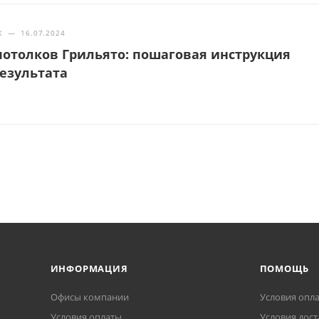
Ж
—
16.07.2024
отолков Грильято: пошаговая инструкция
результата
ИНФОРМАЦИЯ
ПОМОЩЬ
Офисы компании
Условия опл
Условия оплаты
Условия дост