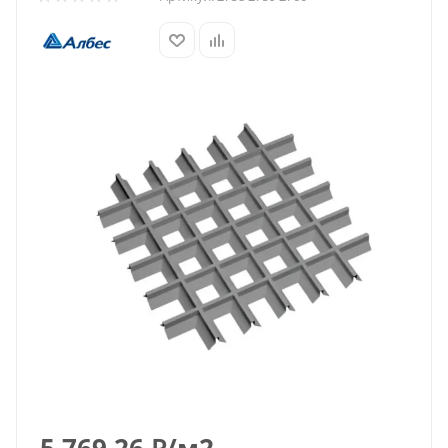
5 769.26
₽
/м2