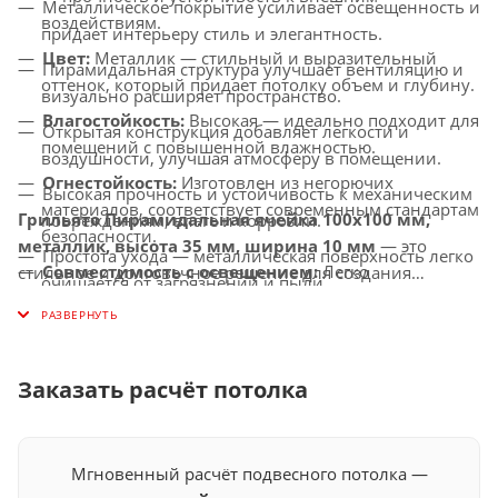
Металлическое покрытие усиливает освещенность и
воздействиям.
придает интерьеру стиль и элегантность.
Цвет:
Металлик — стильный и выразительный
Пирамидальная структура улучшает вентиляцию и
оттенок, который придает потолку объем и глубину.
визуально расширяет пространство.
Влагостойкость:
Высокая — идеально подходит для
Открытая конструкция добавляет легкости и
помещений с повышенной влажностью.
воздушности, улучшая атмосферу в помещении.
Огнестойкость:
Изготовлен из негорючих
Высокая прочность и устойчивость к механическим
материалов, соответствует современным стандартам
Грильято Пирамидальная ячейка 100х100 мм,
повреждениям, влаге и коррозии.
безопасности.
металлик, высота 35 мм, ширина 10 мм
— это
Простота ухода — металлическая поверхность легко
Совместимость с освещением:
Легко
стильное и долговечное решение для создания
очищается от загрязнений и пыли.
интегрируется с LED-светильниками и другими
потолков с улучшенной вентиляцией, которое придаст
Универсальное применение — идеально подходит
осветительными системами.
вашему интерьеру современный и выразительный
для офисов, торговых центров, медицинских
вид.
учреждений и других общественных помещений.
Заказать расчёт потолка
Мгновенный расчёт подвесного потолка —