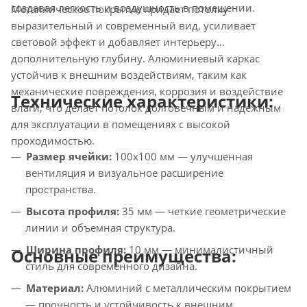
создавая легкость и воздушность в помещении.
Металлическое покрытие придает потолку
выразительный и современный вид, усиливает
световой эффект и добавляет интерьеру
дополнительную глубину. Алюминиевый каркас
устойчив к внешним воздействиям, таким как
механические повреждения, коррозия и воздействие
Технические характеристики:
влаги, что делает потолок долговечным и надежным
для эксплуатации в помещениях с высокой
проходимостью.
Размер ячейки:
100х100 мм — улучшенная
вентиляция и визуальное расширение
пространства.
Высота профиля:
35 мм — четкие геометрические
линии и объемная структура.
Ширина профиля:
10 мм — минималистичный
Основные преимущества:
стиль для современного дизайна.
Материал:
Алюминий с металлическим покрытием
— прочность и устойчивость к внешним