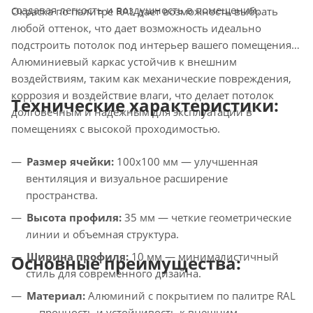
создавая легкость и воздушность в помещении.
Окраска по палитре RAL дает возможность выбрать
любой оттенок, что дает возможность идеально
подстроить потолок под интерьер вашего помещения.
Алюминиевый каркас устойчив к внешним
воздействиям, таким как механические повреждения,
коррозия и воздействие влаги, что делает потолок
Технические характеристики:
долговечным и надежным для эксплуатации в
помещениях с высокой проходимостью.
Размер ячейки:
100х100 мм — улучшенная
вентиляция и визуальное расширение
пространства.
Высота профиля:
35 мм — четкие геометрические
линии и объемная структура.
Ширина профиля:
10 мм — минималистичный
Основные преимущества:
стиль для современного дизайна.
Материал:
Алюминий с покрытием по палитре RAL
— прочность и устойчивость к внешним