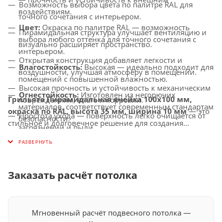
Возможность выбора цвета по палитре RAL для
воздействиям.
точного сочетания с интерьером.
Цвет:
Окраска по палитре RAL — возможность
Пирамидальная структура улучшает вентиляцию и
выбора любого оттенка для точного сочетания с
визуально расширяет пространство.
интерьером.
Открытая конструкция добавляет легкости и
Влагостойкость:
Высокая — идеально подходит для
воздушности, улучшая атмосферу в помещении.
помещений с повышенной влажностью.
Высокая прочность и устойчивость к механическим
Огнестойкость:
Изготовлен из негорючих
Грильято Пирамидальная ячейка 100х100 мм,
повреждениям, влаге и коррозии.
материалов, соответствует современным стандартам
окраска по RAL, высота 35 мм, ширина 10 мм
— это
Простота ухода — поверхность легко очищается от
безопасности.
стильное и долговечное решение для создания
загрязнений и пыли.
Совместимость с освещением:
Легко
потолков с улучшенной вентиляцией, которое придаст
Универсальное применение — идеально подходит
интегрируется с LED-светильниками и другими
вашему интерьеру современный и индивидуальный
для офисов, торговых центров, медицинских
осветительными системами.
вид.
учреждений и других общественных помещений.
Заказать расчёт потолка
Мгновенный расчёт подвесного потолка —