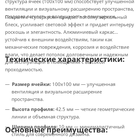
структура ячеек (100х100 мм) способствует улучшенной
вентиляции и визуальному расширению пространства,
создавая легкость и воздушность в помещении.
Покрытие «суперхром» придает потолку зеркальный
блеск, усиливает световой эффект и придает интерьеру
роскошь и элегантность. Алюминиевый каркас
устойчив к внешним воздействиям, таким как
механические повреждения, коррозия и воздействие
влаги, что делает потолок долговечным и надежным
Технические характеристики:
для эксплуатации в помещениях с высокой
проходимостью.
Размер ячейки:
100х100 мм — улучшенная
вентиляция и визуальное расширение
пространства.
Высота профиля:
42.5 мм — четкие геометрические
линии и объемная структура.
Ширина профиля:
10 мм — минималистичный
Основные преимущества:
стиль для современного дизайна.