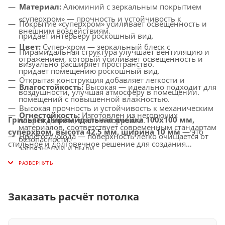
Материал:
Алюминий с зеркальным покрытием
«суперхром» — прочность и устойчивость к
Покрытие «суперхром» усиливает освещенность и
внешним воздействиям.
придает интерьеру роскошный вид.
Цвет:
Супер-хром — зеркальный блеск с
Пирамидальная структура улучшает вентиляцию и
отражением, который усиливает освещенность и
визуально расширяет пространство.
придает помещению роскошный вид.
Открытая конструкция добавляет легкости и
Влагостойкость:
Высокая — идеально подходит для
воздушности, улучшая атмосферу в помещении.
помещений с повышенной влажностью.
Высокая прочность и устойчивость к механическим
Огнестойкость:
Изготовлен из негорючих
Грильято Пирамидальная ячейка 100х100 мм,
повреждениям, влаге и коррозии.
материалов, соответствует современным стандартам
суперхром, высота 42.5 мм, ширина 10 мм
— это
Простота ухода — поверхность легко очищается от
безопасности.
стильное и долговечное решение для создания
загрязнений и пыли.
Совместимость с освещением:
Легко
потолков с улучшенной вентиляцией, которое придаст
Универсальное применение — идеально подходит
интегрируется с LED-светильниками и другими
вашему интерьеру современный и роскошный вид.
для офисов, торговых центров, медицинских
осветительными системами.
учреждений и других общественных помещений.
Заказать расчёт потолка