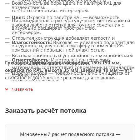
Возможность выбора цвета по палитре RAL для
воздействиям.
точного сочетания с интерьером.
Цвет:
Окраска по палитре RAL — возможность
Пирамидальная структура улучшает вентиляцию и
выбора любого оттенка для точного сочетания с
визуально расширяет пространство.
интерьером.
Открытая конструкция добавляет легкости и
Влагостойкость:
Высокая — идеально подходит для
воздушности, улучшая атмосферу в помещении.
помещений с повышенной влажностью.
Высокая прочность и устойчивость к механическим
Огнестойкость:
Изготовлен из негорючих
Грильято Пирамидальная ячейка 150х150 мм,
повреждениям, влаге и коррозии.
материалов, соответствует современным стандартам
окраска по RAL, высота 35 мм, ширина 10 мм
— это
Простота ухода — поверхность легко очищается от
безопасности.
стильное и долговечное решение для создания
загрязнений и пыли.
Совместимость с освещением:
Легко
потолков с улучшенной вентиляцией, которое придаст
Универсальное применение — идеально подходит
интегрируется с LED-светильниками и другими
вашему интерьеру современный и индивидуальный
для офисов, торговых центров, медицинских
осветительными системами.
вид.
учреждений и других общественных помещений.
Заказать расчёт потолка
Мгновенный расчёт подвесного потолка —