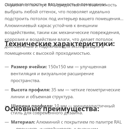
создавая легкость и воздушность в помещении.
Окраска по палитре RAL предоставляет возможность
выбрать любой оттенок, что позволяет идеально
подстроить потолок под интерьер вашего помещения.
Алюминиевый каркас устойчив к внешним
воздействиям, таким как механические повреждения,
коррозия и воздействие влаги, что делает потолок
Технические характеристики:
долговечным и надежным для эксплуатации в
помещениях с высокой проходимостью.
Размер ячейки:
150х150 мм — улучшенная
вентиляция и визуальное расширение
пространства.
Высота профиля:
35 мм — четкие геометрические
линии и объемная структура.
Ширина профиля:
10 мм — минималистичный
Основные преимущества:
стиль для современного дизайна.
Материал:
Алюминий с покрытием по палитре RAL
— прочность и устойчивость к внешним