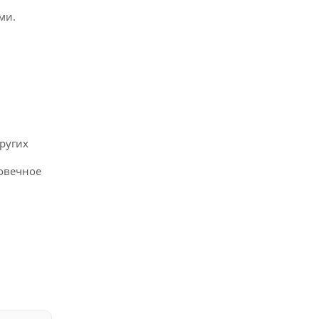
ми.
ругих
овечное