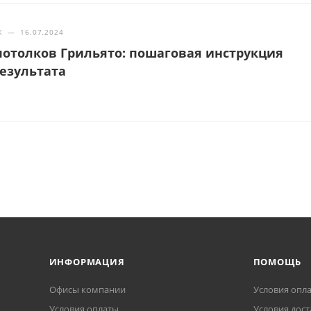
Ж
—
16.07.2024
отолков Грильято: пошаговая инструкция
результата
ИНФОРМАЦИЯ
ПОМОЩЬ
Офисы компании
Условия опл
Условия оплаты
Условия дост