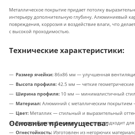
Металлическое покрытие придает потолку выразительн
интерьеру дополнительную глубину. Алюминиевый карк
повреждения, коррозия и воздействие влаги, что дела
с высокой проходимостью.
Технические характеристики:
Размер ячейки:
86х86 мм — улучшенная вентиляция
Высота профиля:
42.5 мм — четкие геометрические 
Ширина профиля:
10 мм — минималистичный стиль
Материал:
Алюминий с металлическим покрытием —
Цвет:
Металлик — стильный и выразительный оттено
Основные преимущества:
Влагостойкость:
Высокая — идеально подходит для
Огнестойкость:
Изготовлен из негорючих материало