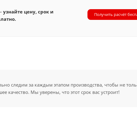
 —
узнайте цену, срок и
Получить расчёт бесп
латно.
но следим за каждым этапом производства, чтобы не толь
ее качество. Мы уверены, что этот срок вас устроит!