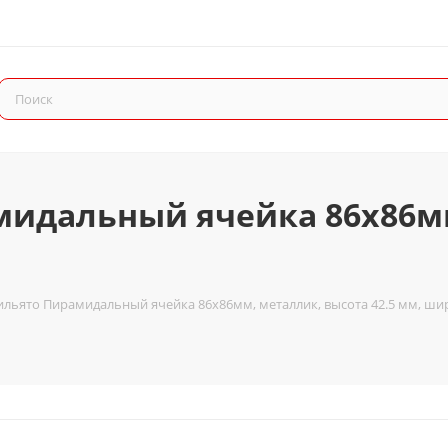
мидальный ячейка 86х86мм
ильято Пирамидальный ячейка 86х86мм, металлик, высота 42.5 мм, ши