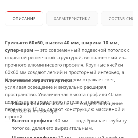
ОПИСАНИЕ
ХАРАКТЕРИСТИКИ
СОСТАВ СИС
Грильято 60x60, высота 40 мм, ширина 10 мм,
супер-хром
— это современный подвесной потолок с
открытой решетчатой структурой, выполненный из
прочного алюминиевого профиля. Крупные ячейки
60x60 мм создают лёгкий и просторный интерьер, а
зеркальное покрытие супер-хром отражает свет,
Ключевые характеристики:
усиливая освещение и визуально расширяя
пространство. Увеличенная высота профиля 40 мм
подчёркивает геометрию потолка, а широкие
Размер ячейки:
60x60 мм — создаёт ощущение
перемычки 10 мм делают конструкцию массивной и
лёгкости и простора.
строгой.
Высота профиля:
40 мм — подчёркивает глубину
потолка, делая его выразительным.
Ширина профиля:
10 мм — массивный профиль