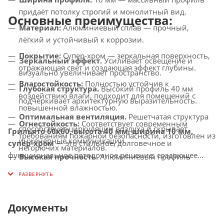
придаёт потолку строгий и монолитный вид.
Основные преимущества:
Материал:
Алюминиевый сплав — прочный,
лёгкий и устойчивый к коррозии.
Покрытие:
Супер-хром — зеркальная поверхность,
Зеркальный эффект.
Усиливает освещение и
отражающая свет и создающая эффект глубины.
визуально увеличивает пространство.
Влагостойкость:
Полностью устойчив к
Глубокая структура.
Высокий профиль 40 мм
воздействию влаги, подходит для помещений с
подчёркивает архитектурную выразительность.
повышенной влажностью.
Оптимальная вентиляция.
Решетчатая структура
Огнестойкость:
Соответствует современным
способствует циркуляции воздуха и скрывает
Грильято 60x60, высота 40 мм, ширина 10 мм,
требованиям пожарной безопасности, изготовлен из
инженерные коммуникации.
супер-хром
— это стильное, долговечное и
негорючих материалов.
функциональное потолочное решение, создающее
Высокая прочность.
Алюминиевый профиль
Совместимость с освещением:
Усиливает
элегантный и современный интерьер с эффектом
устойчив к механическим повреждениям, коррозии
освещение за счёт зеркального эффекта, идеально
отражения и глубины.
и выцветанию.
комбинируется с LED-светильниками.
Простота ухода.
Легко очищается от загрязнений,
Документы
не требует сложного обслуживания.