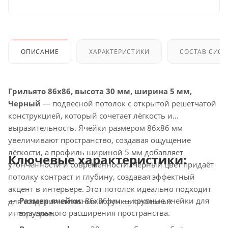
ОПИСАНИЕ
ХАРАКТЕРИСТИКИ
СОСТАВ СИС
Грильято 86x86, высота 30 мм, ширина 5 мм,
Черный
— подвесной потолок с открытой решетчатой
конструкцией, который сочетает лёгкость и
выразительность. Ячейки размером 86x86 мм
увеличивают пространство, создавая ощущение
лёгкости, а профиль шириной 5 мм добавляет
Ключевые характеристики:
утончённости и современности. Чёрный цвет придаёт
потолку контраст и глубину, создавая эффектный
акцент в интерьере. Этот потолок идеально подходит
Размер ячейки
: 86x86 мм — крупные ячейки для
для создания стильных и функциональных
визуального расширения пространства.
интерьеров.