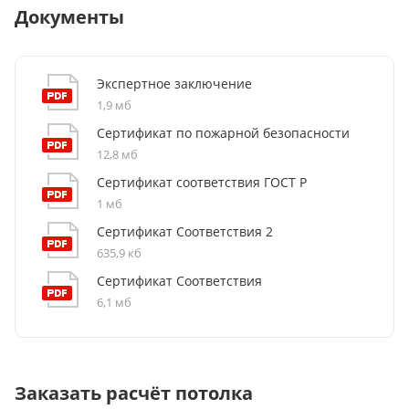
Документы
долгого времени.
Прочность и долговечность
: Устойчив к
механическим повреждениям, выцветанию и
Экспертное заключение
коррозии.
1,9 мб
Широкая область применения
: Идеален для
Сертификат по пожарной безопасности
офисов, торговых центров, медицинских
12,8 мб
учреждений, аэропортов и других общественных
Сертификат соответствия ГОСТ Р
пространств.
1 мб
Сертификат Соответствия 2
635,9 кб
Сертификат Соответствия
6,1 мб
Заказать расчёт потолка