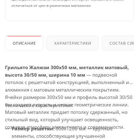
отличаться от цен в розничных магазинах
ОПИСАНИЕ
ХАРАКТЕРИСТИКИ
СОСТАВ СИС
Грильято Жалюзи 300x50 мм, металлик матовый,
высота 30/50 мм, ширина 10 мм
— подвесной
потолок с решетчатой конструкцией, выполненный из
алюминия с матовым металлическим покрытием.
Ячейки размером 300x50 мм и профиль высотой 30/50
мм создают легкость и четкие геометрические линии.
Технические характеристики:
Матовый металлик придает потолку сдержанный, но
стильный вид, который улучшает освещенность,
создавая атмосферу элегантности и современности.
Размер решетки:
600x1200 мм — крупные
элементы, способствующие улучшенной