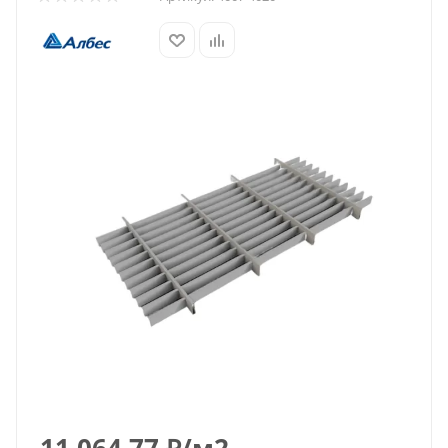
11 064.77
₽
/м2