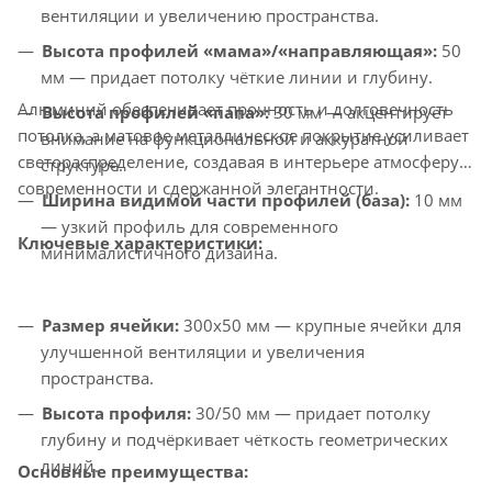
вентиляции и увеличению пространства.
Высота профилей «мама»/«направляющая»:
50
мм — придает потолку чёткие линии и глубину.
Алюминий обеспечивает прочность и долговечность
Высота профилей «папа»:
30 мм — акцентирует
потолка, а матовое металлическое покрытие усиливает
внимание на функциональной и аккуратной
светораспределение, создавая в интерьере атмосферу
структуре.
современности и сдержанной элегантности.
Ширина видимой части профилей (база):
10 мм
— узкий профиль для современного
Ключевые характеристики:
минималистичного дизайна.
Размер ячейки:
300x50 мм — крупные ячейки для
улучшенной вентиляции и увеличения
пространства.
Высота профиля:
30/50 мм — придает потолку
глубину и подчёркивает чёткость геометрических
линий.
Основные преимущества: