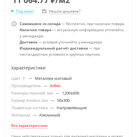
Под заказ
Нашли дешевле?
Самовывоз со склада
— бесплатно, при наличии товара.
Наличие товара
— актуальную информацию уточняйте
у менеджера.
Доставка
— условия уточняйте у менеджера.
Индивидуальный расчёт доставки
— при
нестандартных условиях и крупных партиях.
Характеристики
Цвет
—
Металлик матовый
?
Производитель
—
Албес
Размеры панелей, мм
—
1200x600
Размер ячейки, мм
—
50x300
Подвесная система
—
Направляющие
Материал
—
Алюминий
Все характеристики
Цена действительна только для интернет-магазина и может