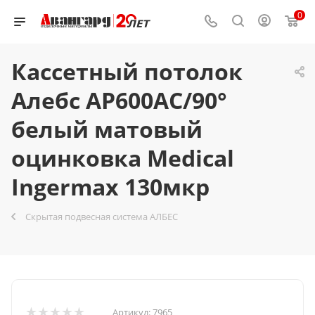
0
Кассетный потолок
Алебс AP600AC/90°
белый матовый
оцинковка Medical
Ingermax 130мкр
Скрытая подвесная система АЛБЕС
Артикул:
7965