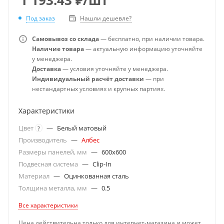
Под заказ
Нашли дешевле?
Самовывоз со склада
— бесплатно, при наличии товара.
Наличие товара
— актуальную информацию уточняйте
у менеджера.
Доставка
— условия уточняйте у менеджера.
Индивидуальный расчёт доставки
— при
нестандартных условиях и крупных партиях.
Характеристики
Цвет
—
Белый матовый
?
Производитель
—
Албес
Размеры панелей, мм
—
600x600
Подвесная система
—
Clip-In
Материал
—
Оцинкованная сталь
Толщина металла, мм
—
0.5
Все характеристики
Цена действительна только для интернет-магазина и может