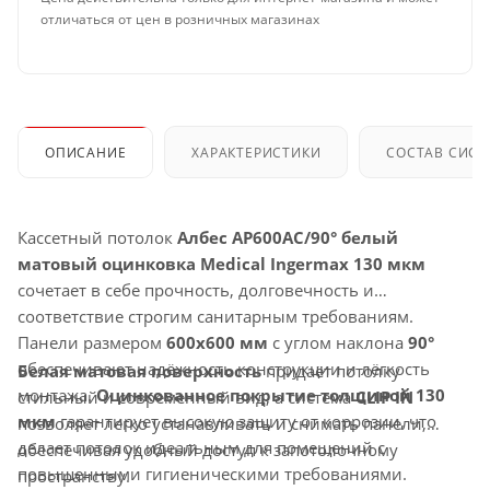
отличаться от цен в розничных магазинах
ОПИСАНИЕ
ХАРАКТЕРИСТИКИ
СОСТАВ СИС
Кассетный потолок
Албес AP600AC/90° белый
матовый оцинковка Medical Ingermax 130 мкм
сочетает в себе прочность, долговечность и
соответствие строгим санитарным требованиям.
Панели размером
600x600 мм
с углом наклона
90°
обеспечивают надёжность конструкции и лёгкость
Белая матовая поверхность
придаёт потолку
монтажа.
Оцинкованное покрытие толщиной 130
стильный и современный вид, а система
CLIP IN
мкм
гарантирует высокую защиту от коррозии, что
позволяет легко устанавливать и снимать панели,
делает потолок идеальным для помещений с
обеспечивая удобный доступ к запотолочному
повышенными гигиеническими требованиями.
пространству.