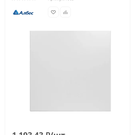
1 193.43
₽
/шт