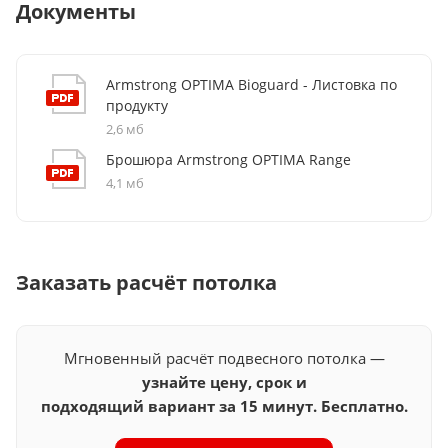
Документы
Установка:
совместима с подвесными системами
Простота монтажа:
совместимость с системами T24
T24
, что упрощает процесс монтажа.
обеспечивает удобство и надёжность установки.
Armstrong OPTIMA Bioguard - Листовка по
продукту
2,6 мб
Брошюра Armstrong OPTIMA Range
4,1 мб
Заказать расчёт потолка
Мгновенный расчёт подвесного потолка —
узнайте цену, срок и
подходящий вариант за 15 минут. Бесплатно.