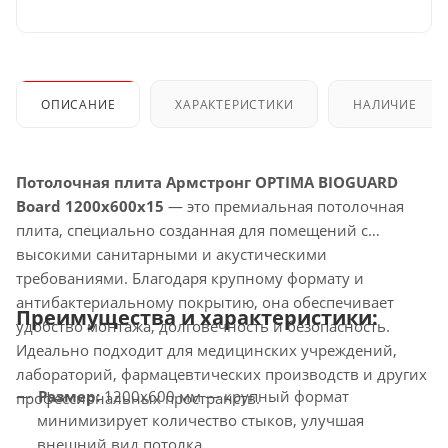
ОПИСАНИЕ
ХАРАКТЕРИСТИКИ
НАЛИЧИЕ
Потолочная плита Армстронг OPTIMA BIOGUARD
Board 1200x600x15
— это премиальная потолочная
плита, специально созданная для помещений с
высокими санитарными и акустическими
требованиями. Благодаря крупному формату и
антибактериальному покрытию, она обеспечивает
Преимущества и характеристики:
удобство монтажа, долговечность и безопасность.
Идеально подходит для медицинских учреждений,
лабораторий, фармацевтических производств и других
Размер:
1200x600 мм — крупный формат
профессиональных пространств.
минимизирует количество стыков, улучшая
внешний вид потолка.