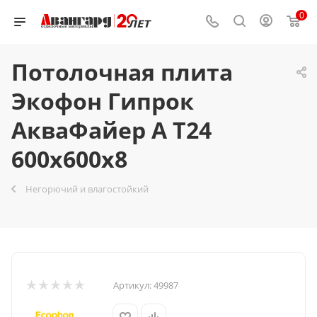
0
Потолочная плита
Экофон Гипрок
АкваФайер А T24
600x600x8
Негорючий и влагостойкий
Артикул:
49987