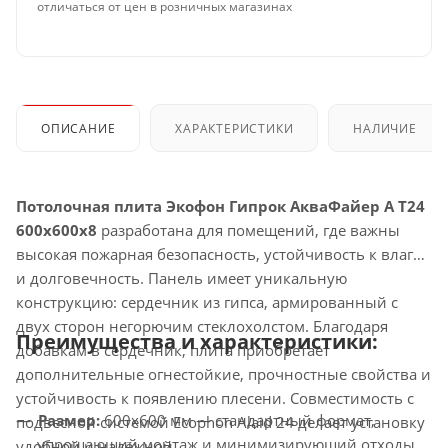
отличаться от цен в розничных магазинах
ОПИСАНИЕ
ХАРАКТЕРИСТИКИ
НАЛИЧИЕ
Потолочная плита Экофон Гипрок АкваФайер А T24
600x600x8
разработана для помещений, где важны
высокая пожарная безопасность, устойчивость к влаге
и долговечность. Панель имеет уникальную
конструкцию: сердечник из гипса, армированный с
двух сторон негорючим стеклохолстом. Благодаря
Преимущества и характеристики:
добавкам в сердечник, плита приобретает
дополнительные огнестойкие, прочностные свойства и
устойчивость к появлению плесени. Совместимость с
Размер:
600x600 мм — стандартный формат,
подвесной системой Ecophon Alaid 24 делает установку
упрощающий монтаж и минимизирующий отходы.
удобной и надёжной.