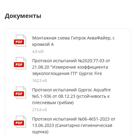
Современный монтаж:
лёгкость установки на
Документы
подвесной системе
Ecophon Alaid 24
.
Эстетичность:
гладкая поверхность создаёт
современный и аккуратный вид потолка.
Монтажная схема Гипрок АкваФайер, с
кромкой А
4,8 мб
Протокол испытаний №2020:77-03 от
21.08.20 "Измерение коэффициента
звукопоглощения ГП" Gyproc Fire
162,5 кб
Протокол испытаний Gyproc Aquafire
№5.1-936 от 08.12.23 (устойчивость к
плесневым грибам)
215,6 кб
Протокол испытаний №06-4651-2023 от
13.06.2023 (Санитарно-гигиеническая
оценка)