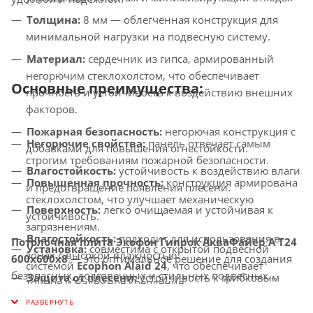
Толщина:
8 мм — облегчённая конструкция для
минимальной нагрузки на подвесную систему.
Материал:
сердечник из гипса, армированный
негорючим стеклохолстом, что обеспечивает
Основные преимущества:
прочность и устойчивость к воздействию внешних
факторов.
Пожарная безопасность:
негорючая конструкция с
Негорючие свойства:
панель отвечает самым
добавками для повышения огнестойкости.
строгим требованиям пожарной безопасности.
Влагостойкость:
устойчивость к воздействию влаги
Повышенная прочность:
конструкция армирована
и предотвращение появления плесени.
стеклохолстом, что улучшает механическую
Поверхность:
легко очищаемая и устойчивая к
устойчивость.
загрязнениям.
Влагостойкость:
подходит для использования в
Потолочная плита Экофон Гипрок АкваФайер А T24
Установка:
совместима с открытой подвесной
зонах с высокой влажностью.
600x600x8
— это оптимальное решение для создания
системой
Ecophon Alaid 24
, что обеспечивает
безопасных, долговечных и стильных подвесных
Защита от плесени:
устойчивость к грибковым
точное и надёжное крепление.
потолков в промышленных, медицинских и
образованиям благодаря специальным добавкам в
общественных интерьерах.
сердечнике.