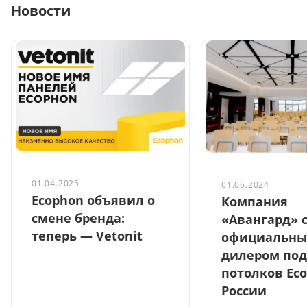
Новости
01.04.2025
01.06.2024
Ecophon объявил о
Компания
смене бренда:
«Авангард» 
теперь — Vetonit
официальн
дилером по
потолков Ec
России