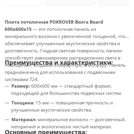
Плита потолочная POKROVER Волга Board
600x600x15
— это потолочная панель из
минерального волокна с увеличенной толщиной, что
обеспечивает улучшенные акустические свойства и
долговечность. Гладкая светлая поверхность панели
способствует равномерному распределению света в
Преимущества и характеристики:
помещении, создавая комфортную атмосферу. Панель
предназначена для использования с подвесными
системами T24.
Размер:
600x600 мм — стандартный формат,
подходящий для большинства подвесных систем.
Толщина:
15 мм — повышенная прочность и
улучшенные акустические свойства.
Материал:
минеральное волокно — долговечный,
негорючий и экологически чистый материал.
Основные преимущества: