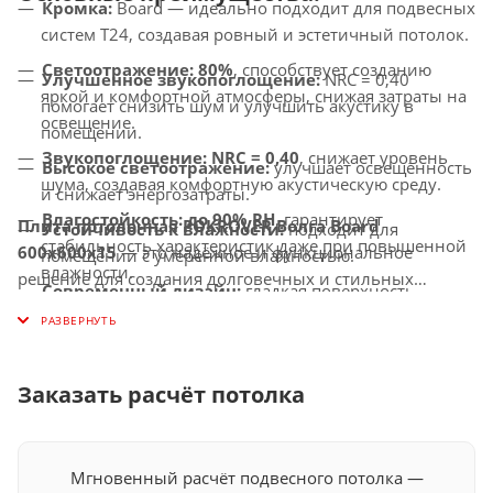
Кромка:
Board — идеально подходит для подвесных
систем T24, создавая ровный и эстетичный потолок.
Светоотражение:
80%
, способствует созданию
Улучшенное звукопоглощение:
NRC = 0,40
яркой и комфортной атмосферы, снижая затраты на
помогает снизить шум и улучшить акустику в
освещение.
помещении.
Звукопоглощение:
NRC = 0,40
, снижает уровень
Высокое светоотражение:
улучшает освещённость
шума, создавая комфортную акустическую среду.
и снижает энергозатраты.
Влагостойкость:
до 90% RH
, гарантирует
Плита потолочная POKROVER Волга Board
Устойчивость к влажности:
подходит для
стабильность характеристик даже при повышенной
600x600x15
— это надёжное и функциональное
помещений с умеренной влажностью.
влажности.
решение для создания долговечных и стильных
Современный дизайн:
гладкая поверхность
подвесных потолков.
Установка:
легко монтируется на стандартные
придаёт потолку эстетичный вид.
подвесные системы T24.
Простота установки:
совместимость с подвесными
системами T24 обеспечивает удобство монтажа.
Заказать расчёт потолка
Мгновенный расчёт подвесного потолка —