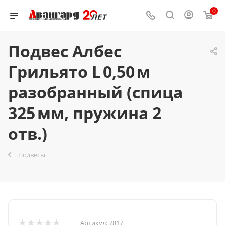
0
Подвес Албес
Грильято L 0,50 м
разобранный (спица
325 мм, пружина 2
отв.)
Подвесы
Артикул:
7817