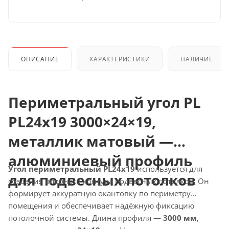
ОПИСАНИЕ
ХАРАКТЕРИСТИКИ
НАЛИЧИЕ
Периметральный угол PL
PL24x19 3000×24×19,
металлик матовый —
алюминиевый профиль
Угол периметральный PL24x19
используется для
для подвесных потолков
создания опорного контура подвесных потолков. Он
формирует аккуратную окантовку по периметру
помещения и обеспечивает надёжную фиксацию
потолочной системы. Длина профиля —
3000 мм
,