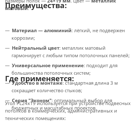
размеры полок —
24×19 мм
. Цвет —
металлик
Преимущества:
матовый
.
Материал — алюминий
: лёгкий, не подвержен
коррозии;
Нейтральный цвет
: металлик матовый
гармонирует с любым типом потолочных панелей;
Универсальное применение
: подходит для
большинства потолочных систем;
Где применяется:
Удобство в монтаже
: стандартная длина 3 м
сокращает количество стыков;
Серия "Эконом"
: оптимальный выбор для
Угол PL24x19 используется при устройстве подвесных
бюджетных и масштабных проектов.
потолков в коммерческих, административных и
технических помещениях: