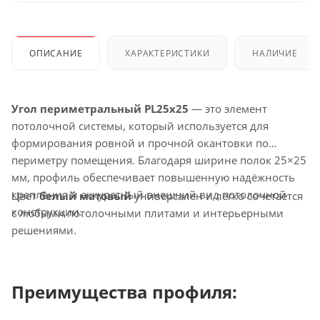
ОПИСАНИЕ
ХАРАКТЕРИСТИКИ
НАЛИЧИЕ
Угол периметральный PL25x25
— это элемент
потолочной системы, который используется для
формирования ровной и прочной окантовки по
периметру помещения. Благодаря ширине полок 25×25
мм, профиль обеспечивает повышенную надёжность
крепления и аккуратный внешний вид потолочной
Цвет
белый матовый
универсален и легко сочетается
конструкции.
с любыми потолочными плитами и интерьерными
решениями.
Преимущества профиля: