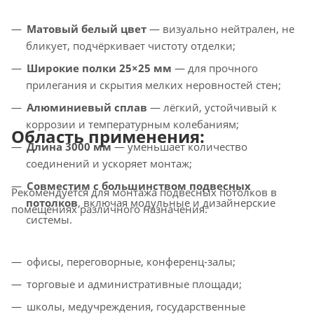
Матовый белый цвет
— визуально нейтрален, не
бликует, подчёркивает чистоту отделки;
Широкие полки 25×25 мм
— для прочного
прилегания и скрытия мелких неровностей стен;
Алюминиевый сплав
— лёгкий, устойчивый к
коррозии и температурным колебаниям;
Область применения:
Длина 3000 мм
— уменьшает количество
соединений и ускоряет монтаж;
Совместим с большинством подвесных
Рекомендуется для монтажа подвесных потолков в
потолков
, включая модульные и дизайнерские
помещениях различного назначения:
системы.
офисы, переговорные, конференц-залы;
торговые и административные площади;
школы, медучреждения, государственные