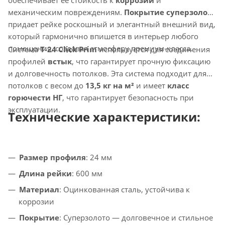
механическим повреждениям.
Покрытие суперзолото
придает рейке роскошный и элегантный внешний вид,
который гармонично впишется в интерьер любого
помещения, создавая атмосферу премиум-класса.
Система
T-24 Click Prim
используется для соединения
профилей
встык
, что гарантирует прочную фиксацию
и долговечность потолков. Эта система подходит для
потолков с весом до
13,5 кг на м²
и имеет
класс
горючести НГ
, что гарантирует безопасность при
эксплуатации.
Технические характеристики:
Размер профиля
: 24 мм
Длина рейки
: 600 мм
Материал
: Оцинкованная сталь, устойчива к
коррозии
Покрытие
: Суперзолото — долговечное и стильное