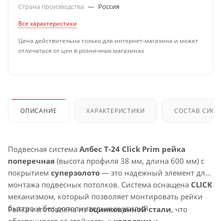
Страна производства
—
Россия
Все характеристики
Цена действительна только для интернет-магазина и может
отличаться от цен в розничных магазинах
ОПИСАНИЕ
ХАРАКТЕРИСТИКИ
СОСТАВ СИС
Подвесная система
Албес T-24 Click Prim рейка
поперечная
(высота профиля 38 мм, длина 600 мм) с
покрытием
суперзолото
— это надежный элемент для
монтажа подвесных потолков. Система оснащена
CLICK
механизмом, который позволяет монтировать рейки
быстро и без дополнительных усилий.
Рейка изготовлена из
оцинкованной стали
, что
обеспечивает её стойкость к
коррозии
и