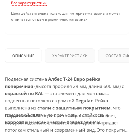
Все характеристики
Цена действительна только для интернет-магазина и может
отличаться от цен в розничных магазинах
ОПИСАНИЕ
ХАРАКТЕРИСТИКИ
СОСТАВ СИС
Подвесная система
Албес T-24 Евро рейка
поперечная
(высота профиля 29 мм, длина 600 мм) с
окраской по RAL
— это элемент для монтажа
подвесных потолков с кромкой
Tegular
. Рейка
выполнена из
стали с защитным покрытием
, что
придает ей отличную прочность и стойкость к
Окраска по RAL
позволяет выбрать нужный цвет,
коррозии
и механическим повреждениям.
который идеально впишется в интерьер и придаст
потолкам стильный и современный вид. Это покрытие