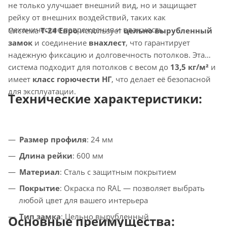
не только улучшает внешний вид, но и защищает
рейку от внешних воздействий, таких как
механические повреждения и влажность.
Система
T-24 Евро
использует
цельно вырубленный
замок
и соединение
внахлест
, что гарантирует
надежную фиксацию и долговечность потолков. Эта
система подходит для потолков с весом до
13,5 кг/м²
и
имеет
класс горючести НГ
, что делает её безопасной
для эксплуатации.
Технические характеристики:
Размер профиля
: 24 мм
Длина рейки
: 600 мм
Материал
: Сталь с защитным покрытием
Покрытие
: Окраска по RAL — позволяет выбрать
любой цвет для вашего интерьера
Тип замка
: Цельно вырубленный
Основные преимущества: