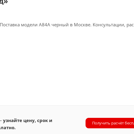
д»
оставка модели A84A черный в Москве. Консультации, рас
 —
узнайте цену, срок и
Получить расчёт бесп
латно.