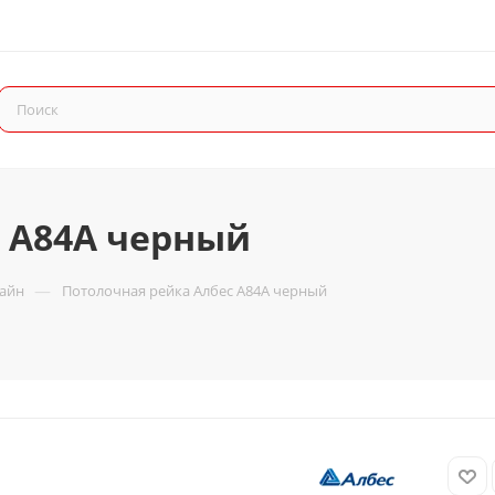
 A84A черный
—
зайн
Потолочная рейка Албес A84A черный