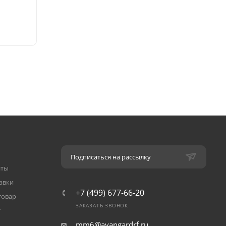
Подписаться на рассылку
аты
авки
+7 (499) 677-66-20
товар
ЗАКАЗАТЬ ЗВОНОК
т
mm6@avangardrf.ru