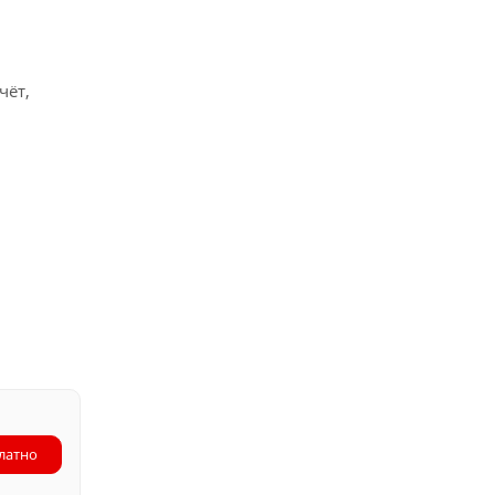
чёт,
латно