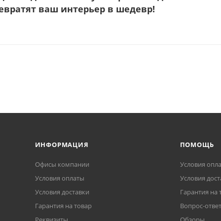
ревратят ваш интерьер в шедевр!
ИНФОРМАЦИЯ
ПОМОЩЬ
Офисы компании
Условия опл
Условия оплаты
Условия дост
Условия доставки
Гарантия на 
Гарантия на товар
Вопрос-отве
Реквизиты
Обзоры