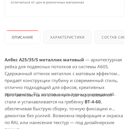
отличаться от цен в розничных магазинах
ОПИСАНИЕ
ХАРАКТЕРИСТИКИ
СОСТАВ СИС
Албес A25/35/S металлик матовый
— архитектурная
рейка для подвесных потолков из системы A60S.
Сдержанный оттенок металлик с матовым эффектом
придаёт конструкции глубину и современный стиль,
отлично подходящий для офисов, креативных
пространств, ТЦ, холлов и культурных учреждений.
Изготавливается из алюминия или оцинкованной
стали и устанавливается на гребёнку
ВТ-4-60
,
обеспечивая быструю сборку, точную фиксацию и
демонтаж без усилий. Возможна перфорация и окраска
по RAL или нанесение текстур — под дизайнерские