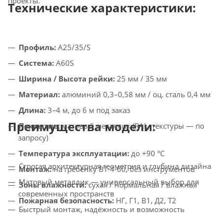
проекты.
Технические характеристики:
Профиль:
A25/35/S
Система:
A60S
Ширина / Высота рейки:
25 мм / 35 мм
Материал:
алюминий 0,3–0,58 мм / оц. сталь 0,4 мм
Длина:
3–4 м, до 6 м под заказ
Преимущества модели:
Покрытие:
матовый металлик (RAL, текстуры — по
запросу)
Температура эксплуатации:
до +90 °C
Строгая архитектурная геометрия и глубина дизайна
Монтаж:
на гребёнку ВТ-4-60, без инструментов
Матовый металлик — универсальный выбор для
Зоны влажности:
сухая / нормальная / влажная
современных пространств
Пожарная безопасность:
НГ, Г1, В1, Д2, Т2
Быстрый монтаж, надёжность и возможность