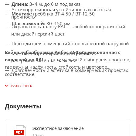
Длина:
3–4 м, до 6 м под заказ
Антикоррозионная устойчивость и высокая
Монтаж:
гребёнка BT‑4‑50 / BT‑12‑50
прочность
Шаг ламелей:
30–150 мм
Окраска по каталогу RAL — любой корпоративный
или дизайнерский цвет
Подходит для помещений с повышенной нагрузкой
Рейка кубообразная Албес A50S оцинкованная с
Монтаж на универсальные гребёнки,
окраской по RAL
— оптимальный выбор для проектов,
настраиваемый шаг ламелей
где важны надёжность, стойкость и цветовое
Долговечность и эстетика в коммерческих проектах
соответствие.
Документы
Экспертное заключение
1,8 мб