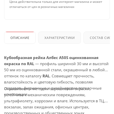
Цена действительна только для интернет-магазина и может
отличаться от цен в розничных магазинах
ОПИСАНИЕ
ХАРАКТЕРИСТИКИ
СОСТАВ СИС
Кубообразная рейка Албес A50S оцинкованная
окраска по RAL
— профиль шириной 30 мм и высотой
50 мм из оцинкованной стали, окрашенный в любой
оттенок по каталогу
RAL
. Совмещает прочность,
влагостойкость и цветовую гибкость, позволяя
создавать фирменные и дизайнерские потолочные
Окрашивается методом порошковой окраски,
композиции.
устойчива к механическим повреждениям,
ультрафиолету, коррозии и влаге. Используется в ТЦ,
вокзалах, залах ожидания, офисных центрах,
производственных и общественных зонах.