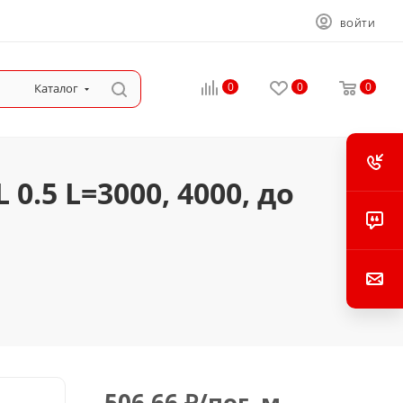
ВОЙТИ
0
0
0
Каталог
.5 L=3000, 4000, до
506.66
₽
/пог. м