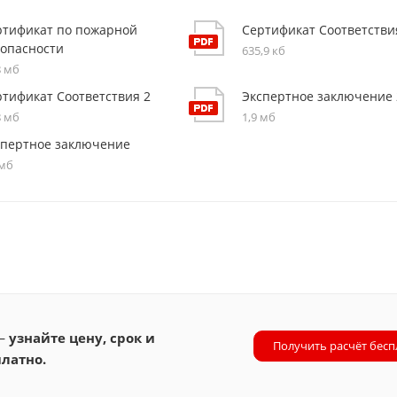
ртификат по пожарной
Сертификат Соответстви
зопасности
635,9 кб
8 мб
ртификат Соответствия 2
Экспертное заключение 
8 мб
1,9 мб
спертное заключение
 мб
 —
узнайте цену, срок и
Получить расчёт бесп
латно.