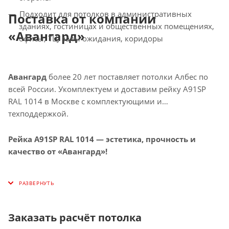
Подходит для потолков в административных
Поставка от компании
зданиях, гостиницах и общественных помещениях,
«Авангард»
офисы, ТЦ, залы ожидания, коридоры
Авангард
более 20 лет поставляет потолки Албес по
всей России. Укомплектуем и доставим рейку A91SP
RAL 1014 в Москве с комплектующими и
техподдержкой.
Рейка A91SP RAL 1014 — эстетика, прочность и
качество от «Авангард»!
Заказать расчёт потолка