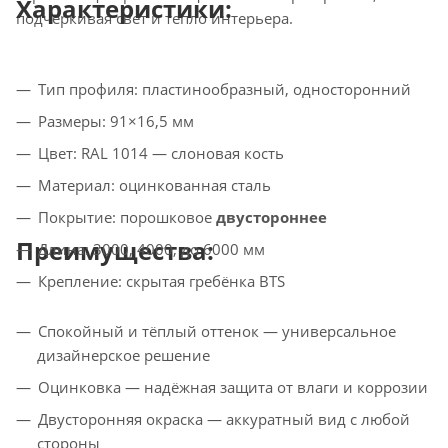
Характеристики:
подчёркивая свет и тепло интерьера.
Тип профиля: пластинообразный, односторонний
Размеры: 91×16,5 мм
Цвет: RAL 1014 — слоновая кость
Материал: оцинкованная сталь
Покрытие: порошковое
двустороннее
Преимущества:
Длина: 3000, 4000, до 6000 мм
Крепление: скрытая гребёнка BTS
Спокойный и тёплый оттенок — универсальное
дизайнерское решение
Оцинковка — надёжная защита от влаги и коррозии
Двусторонняя окраска — аккуратный вид с любой
стороны