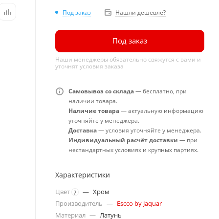
Под заказ
Нашли дешевле?
Под заказ
Наши менеджеры обязательно свяжутся с вами и
уточнят условия заказа
Самовывоз со склада
— бесплатно, при
наличии товара.
Наличие товара
— актуальную информацию
уточняйте у менеджера.
Доставка
— условия уточняйте у менеджера.
Индивидуальный расчёт доставки
— при
нестандартных условиях и крупных партиях.
Характеристики
Цвет
—
Хром
?
Производитель
—
Escco by Jaquar
Материал
—
Латунь